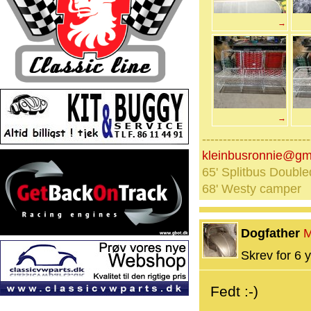
→
→
--------------------------
kleinbusronnie@gm
65' Splitbus Double
68' Westy camper
Dogfather
M
Skrev for 6 y
Fedt :-)