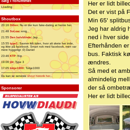
Søg i forummet
Her er lidt bil
Loading
Det er vist på 
Shoutbox
Min 65' splitbu
20:16
Dillen
:
Nu er der kun fake-dating at hente her.
Jeg har aldrig
21:48
SoLow
:
enig..
ned i hver side
21:55
Den halvblinde
:
Jep.....
15:55
type1
:
Savner lidt tiden, hvor alt skete her inde,
Efterhånden er 
og ikke på facebook. Smart nok med facebook, men var
mere hyggeligt ;0) Daniel
bus. Faktisk kø
23:46
KTP
:
Ktp
ændres.
19:06
jbl
:
Type 3
17:05
tobje1000
:
Tobje1000
Så med et amb
Du kan se seneste
shout historik her
...
almindelig mel
der så ombetr
Sponsorer
Her er lidt bille