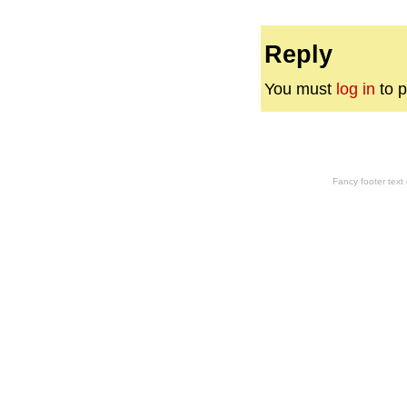
Reply
You must
log in
to p
Fancy footer tex