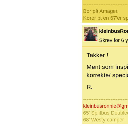
--------------------------
Bor på Amager.
Kører pt en 67’er sp
kleinbusRo
Skrev for 6 y
Takker !
Ment som inspi
korrekte/ speci
R.
--------------------------
kleinbusronnie@gm
65' Splitbus Double
68' Westy camper