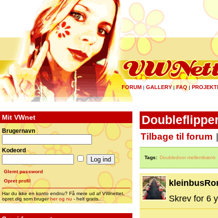
FORUM
GALLERY
FAQ
PROJEKT
|
|
|
Mit VWnet
Doubleflippe
Brugernavn
Tilbage til forum
Kodeord
Tags:
Doubledoor mellembænk
Glemt password
Opret profil
kleinbusRo
Har du ikke en konto endnu? Få mere ud af VWnettet,
Skrev for 6 y
opret dig som bruger
her og nu
- helt gratis...