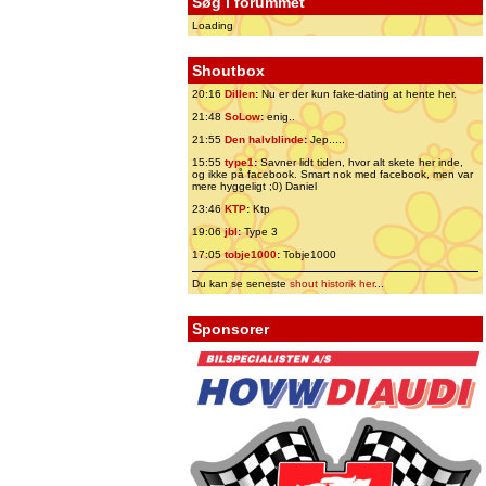
Søg i forummet
Loading
Shoutbox
20:16
Dillen
:
Nu er der kun fake-dating at hente her.
21:48
SoLow
:
enig..
21:55
Den halvblinde
:
Jep.....
15:55
type1
:
Savner lidt tiden, hvor alt skete her inde,
og ikke på facebook. Smart nok med facebook, men var
mere hyggeligt ;0) Daniel
23:46
KTP
:
Ktp
19:06
jbl
:
Type 3
17:05
tobje1000
:
Tobje1000
Du kan se seneste
shout historik her
...
Sponsorer