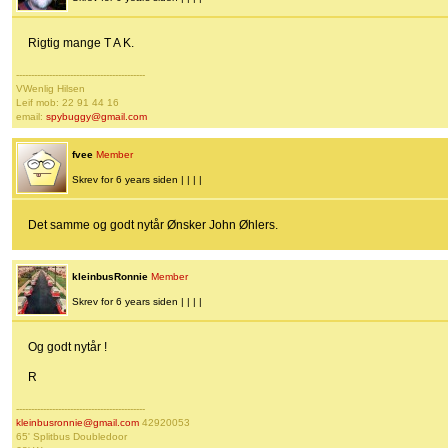
Rigtig mange T A K.
-------------------------------------------
VWenlig Hilsen
Leif mob: 22 91 44 16
email:
spybuggy@gmail.com
fvee
Member
Skrev for 6 years siden | | | |
Det samme og godt nytår Ønsker John Øhlers.
kleinbusRonnie
Member
Skrev for 6 years siden | | | |
Og godt nytår !
R
-------------------------------------------
kleinbusronnie@gmail.com
42920053
65' Splitbus Doubledoor