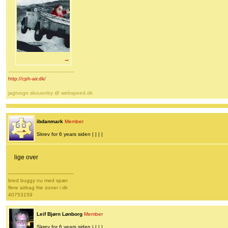
→
-------------------------------------------
http://cph-air.dk/
jagtvogn skouenby @ webspeed.dk
ibdanmark
Member
Skrev for 6 years siden | | | |
lige over
-------------------------------------------
bred buggy nu med spær
flere airbag frie zoner i dk
40753159
Leif Bjørn Lønborg
Member
Skrev for 6 years siden | | | |