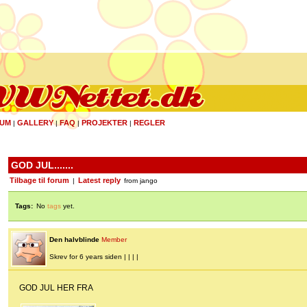
UM
GALLERY
FAQ
PROJEKTER
REGLER
|
|
|
|
GOD JUL.......
Tilbage til forum
Latest reply
|
from jango
Tags:
No
tags
yet.
Den halvblinde
Member
Skrev for 6 years siden | | | |
GOD JUL HER FRA