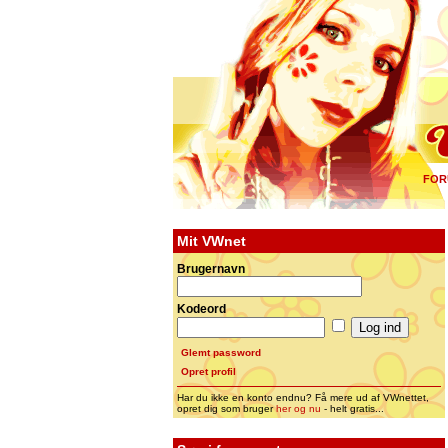
FOR
Mit VWnet
Brugernavn
Kodeord
Glemt password
Opret profil
Har du ikke en konto endnu? Få mere ud af VWnettet,
opret dig som bruger
her og nu
- helt gratis...