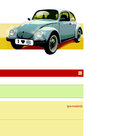
(
permalink
)