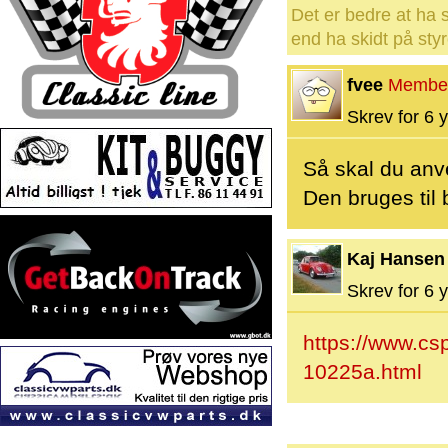
Det er bedre at ha s
end ha skidt på styr
fvee
Membe
Skrev for 6 y
Så skal du anv
Den bruges til 
Kaj Hansen
Skrev for 6 y
https://www.cs
10225a.html