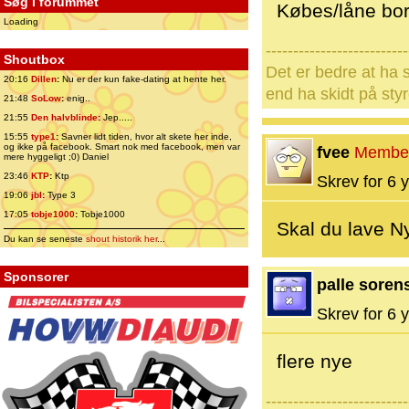
Søg i forummet
Købes/låne bore
Loading
--------------------------
Shoutbox
Det er bedre at ha s
20:16
Dillen
:
Nu er der kun fake-dating at hente her.
end ha skidt på styr
21:48
SoLow
:
enig..
21:55
Den halvblinde
:
Jep.....
15:55
type1
:
Savner lidt tiden, hvor alt skete her inde,
og ikke på facebook. Smart nok med facebook, men var
fvee
Membe
mere hyggeligt ;0) Daniel
23:46
KTP
:
Ktp
Skrev for 6 y
19:06
jbl
:
Type 3
17:05
tobje1000
:
Tobje1000
Skal du lave Nye
Du kan se seneste
shout historik her
...
Sponsorer
palle soren
Skrev for 6 y
flere nye
--------------------------