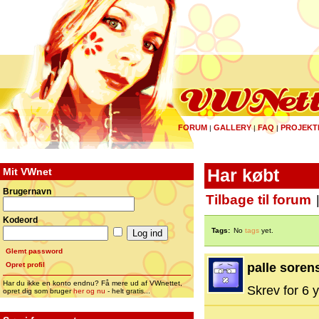
FORUM
GALLERY
FAQ
PROJEKT
|
|
|
Mit VWnet
Har købt
Brugernavn
Tilbage til forum
Kodeord
Tags:
No
tags
yet.
Glemt password
Opret profil
palle soren
Har du ikke en konto endnu? Få mere ud af VWnettet,
Skrev for 6 y
opret dig som bruger
her og nu
- helt gratis...