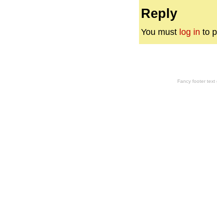
Reply
You must
log in
to p
Fancy footer tex