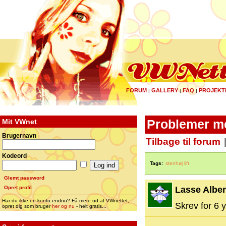
FORUM
GALLERY
FAQ
PROJEKT
|
|
|
Mit VWnet
Problemer med
Brugernavn
Tilbage til forum
Kodeord
Tags:
stenhøj lift
Glemt password
Opret profil
Lasse Albe
Har du ikke en konto endnu? Få mere ud af VWnettet,
Skrev for 6 y
opret dig som bruger
her og nu
- helt gratis...