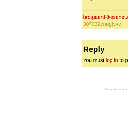
--------------------------
brotgaard@esenet.
307039enogtyve
Reply
You must
log in
to p
Fancy footer tex