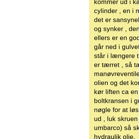
kommer ud i kan
cylinder , en i
det er sansynel
og synker , de
ellers er en g
går ned i gulve
står i længere 
er tærret , så t
manøvreventile
olien og det ko
kør liften ca e
boltkransen i g
nøgle for at lø
ud , luk skruen
umbarco) så sk
hydraulik olie.