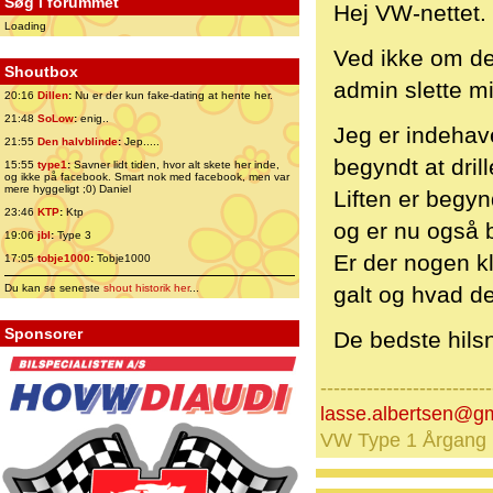
Søg i forummet
Hej VW-nettet.
Loading
Ved ikke om det
Shoutbox
admin slette mi
20:16
Dillen
:
Nu er der kun fake-dating at hente her.
21:48
SoLow
:
enig..
Jeg er indehave
21:55
Den halvblinde
:
Jep.....
begyndt at drille
15:55
type1
:
Savner lidt tiden, hvor alt skete her inde,
og ikke på facebook. Smart nok med facebook, men var
mere hyggeligt ;0) Daniel
Liften er begyn
23:46
KTP
:
Ktp
og er nu også 
19:06
jbl
:
Type 3
Er der nogen k
17:05
tobje1000
:
Tobje1000
Du kan se seneste
shout historik her
...
galt og hvad de
Sponsorer
De bedste hils
--------------------------
lasse.albertsen@g
VW Type 1 Årgang