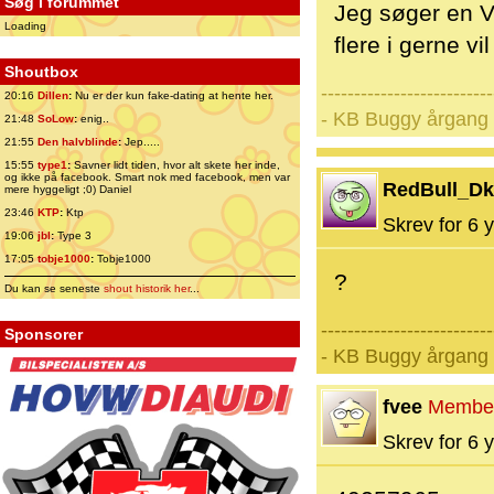
Søg i forummet
Jeg søger en VW
Loading
flere i gerne vi
Shoutbox
--------------------------
20:16
Dillen
:
Nu er der kun fake-dating at hente her.
- KB Buggy årgang 
21:48
SoLow
:
enig..
21:55
Den halvblinde
:
Jep.....
15:55
type1
:
Savner lidt tiden, hvor alt skete her inde,
og ikke på facebook. Smart nok med facebook, men var
RedBull_Dk
mere hyggeligt ;0) Daniel
23:46
KTP
:
Ktp
Skrev for 6 y
19:06
jbl
:
Type 3
17:05
tobje1000
:
Tobje1000
?
Du kan se seneste
shout historik her
...
--------------------------
Sponsorer
- KB Buggy årgang 
fvee
Membe
Skrev for 6 y