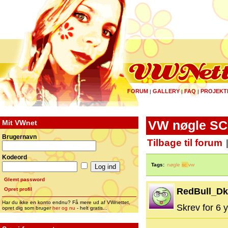
FORUM
GALLERY
FAQ
PROJEKT
|
|
|
Mit VWnet
VW nøgle SC
Brugernavn
Tilbage til forum
Kodeord
Tags:
nøgle
sc
vw
Glemt password
Opret profil
RedBull_Dk
Har du ikke en konto endnu? Få mere ud af VWnettet,
Skrev for 6 y
opret dig som bruger
her og nu
- helt gratis...