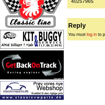
40257965
Reply
You must
log in
to p