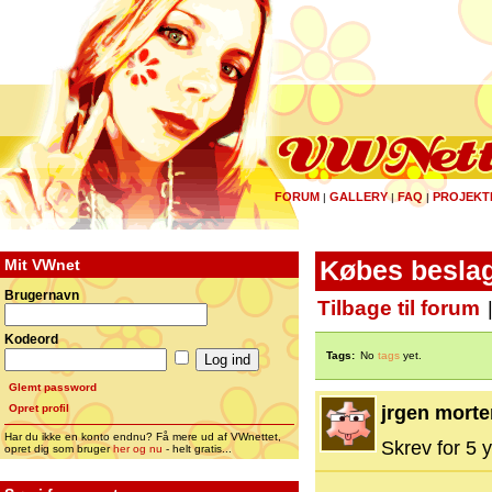
FORUM
GALLERY
FAQ
PROJEKT
|
|
|
Mit VWnet
Købes besla
Brugernavn
Tilbage til forum
Kodeord
Tags:
No
tags
yet.
Glemt password
Opret profil
jrgen mort
Har du ikke en konto endnu? Få mere ud af VWnettet,
Skrev for 5 y
opret dig som bruger
her og nu
- helt gratis...