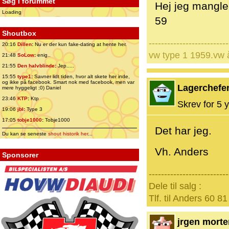
Søg i forummet
Hej jeg mangler
Loading
59
Shoutbox
--------------------------
20:16
Dillen
:
Nu er der kun fake-dating at hente her.
vw type 1 1959.vw 
21:48
SoLow
:
enig..
21:55
Den halvblinde
:
Jep.....
15:55
type1
:
Savner lidt tiden, hvor alt skete her inde,
og ikke på facebook. Smart nok med facebook, men var
Lagerchefe
mere hyggeligt ;0) Daniel
23:46
KTP
:
Ktp
Skrev for 5 y
19:06
jbl
:
Type 3
17:05
tobje1000
:
Tobje1000
Det har jeg.
Du kan se seneste
shout historik her
...
Vh. Anders
Sponsorer
--------------------------
Dele til salg :
Tlf. til Anders 60 81
jrgen mort