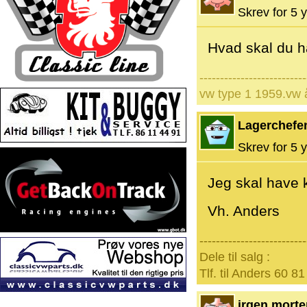
Skrev for 5 y
Hvad skal du ha
--------------------------
vw type 1 1959.vw 
Lagerchefe
Skrev for 5 y
Jeg skal have k
Vh. Anders
--------------------------
Dele til salg :
Tlf. til Anders 60 81
jrgen mort