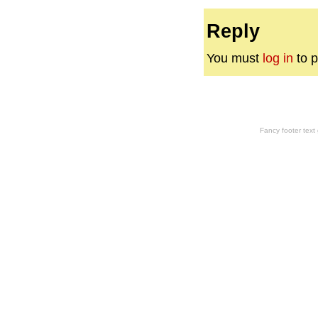
Reply
You must
log in
to p
Fancy footer tex