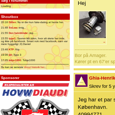
Søg i forummet
Hej
Loading
Shoutbox
20:16
Dillen
:
Nu er der kun fake-dating at hente her.
21:48
SoLow
:
enig..
21:55
Den halvblinde
:
Jep.....
15:55
type1
:
Savner lidt tiden, hvor alt skete her inde,
og ikke på facebook. Smart nok med facebook, men var
→
mere hyggeligt ;0) Daniel
--------------------------
23:46
KTP
:
Ktp
Bor på Amager.
19:06
jbl
:
Type 3
17:05
tobje1000
:
Tobje1000
Kører pt en 67’er sp
Du kan se seneste
shout historik her
...
Ghia-Henri
Sponsorer
Skrev for 5 y
Jeg har et par 
København.
40994771