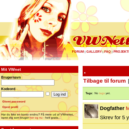
FORUM
GALLERY
FAQ
PROJEKT
|
|
|
Mit VWnet
.
Brugernavn
Tilbage til forum
Kodeord
Tags:
No
tags
yet.
Glemt password
Opret profil
Dogfather
M
Har du ikke en konto endnu? Få mere ud af VWnettet,
Skrev for 5 y
opret dig som bruger
her og nu
- helt gratis...