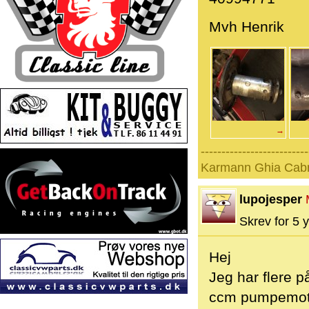
Mvh Henrik
→
--------------------------
Karmann Ghia Cabri
lupojesper
Skrev for 5 y
Hej
Jeg har flere 
ccm pumpemot