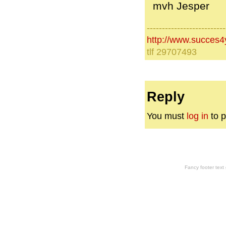
mvh Jesper
--------------------------
http://www.succes4
tlf 29707493
Reply
You must
log in
to p
Fancy footer tex