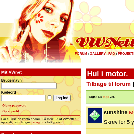
FORUM
GALLERY
FAQ
PROJEKT
|
|
|
Mit VWnet
Hul i motor.
Brugernavn
Tilbage til forum
Kodeord
Tags:
No
tags
yet.
Glemt password
Opret profil
sunshine
M
Har du ikke en konto endnu? Få mere ud af VWnettet,
Skrev for 5 y
opret dig som bruger
her og nu
- helt gratis...