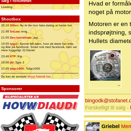
Søg i forummet
Hvad er formål
Loading
noget på moto
Shoutbox
Motoren er en 
20:16
Dillen
:
Nu er der kun fake-dating at hente her.
indsprøjtning, 
21:48
SoLow
:
enig..
21:55
Den halvblinde
:
Jep.....
Hullets diamet
15:55
type1
:
Savner lidt tiden, hvor alt skete her inde,
og ikke på facebook. Smart nok med facebook, men var
mere hyggeligt ;0) Daniel
23:46
KTP
:
Ktp
19:06
jbl
:
Type 3
17:05
tobje1000
:
Tobje1000
Du kan se seneste
shout historik her
...
→
Sponsorer
--------------------------
bingodk@stofanet.
Forskelligt til salg -
Griebel
Mem