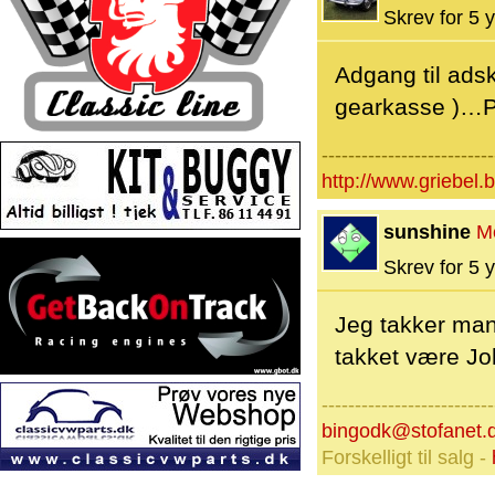
Skrev for 5 y
Adgang til ads
gearkasse )…Pr
--------------------------
http://www.griebel.
sunshine
M
Skrev for 5 y
Jeg takker man
takket være Jo
--------------------------
bingodk@stofanet.
Forskelligt til salg -