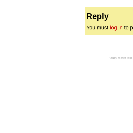
Reply
You must
log in
to p
Fancy footer tex