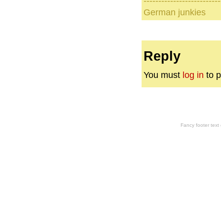
--------------------------
German junkies
Reply
You must
log in
to p
Fancy footer tex