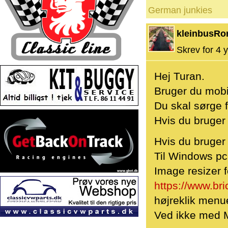
German junkies
kleinbusRo
Skrev for 4 y
Hej Turan.
Bruger du mobil
Du skal sørge f
Hvis du bruger 
Hvis du bruger
Til Windows pc 
Image resizer 
https://www.br
højreklik menue
Ved ikke med M