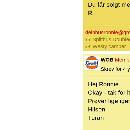
Du får solgt me
R.
--------------------------
kleinbusronnie@gm
65' Splitbus Double
68' Westy camper
WOB
Memb
Skrev for 4 y
Hej Ronnie
Okay - tak for 
Prøver lige ige
Hilsen
Turan