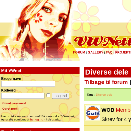
FORUM
GALLERY
FAQ
PROJEKT
|
|
|
Mit VWnet
Diverse dele
Brugernavn
Tilbage til forum
Kodeord
Tags:
Diverse dele
Glemt password
Opret profil
WOB
Memb
Har du ikke en konto endnu? Få mere ud af VWnettet,
Skrev for 4 y
opret dig som bruger
her og nu
- helt gratis...