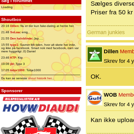
Søg i forummet
Sælges diverse
Loading
Priser fra 50 kr
Shoutbox
--------------------------
20:16
Dillen
:
Nu er der kun fake-dating at hente her.
German junkies
21:48
SoLow
:
enig..
21:55
Den halvblinde
:
Jep.....
15:55
type1
:
Savner lidt tiden, hvor alt skete her inde,
og ikke på facebook. Smart nok med facebook, men var
Dillen
Memb
mere hyggeligt ;0) Daniel
23:46
KTP
:
Ktp
Skrev for 4 y
19:06
jbl
:
Type 3
17:05
tobje1000
:
Tobje1000
OK.
Du kan se seneste
shout historik her
...
Sponsorer
WOB
Memb
Skrev for 4 y
Kan ikke uploa
--------------------------