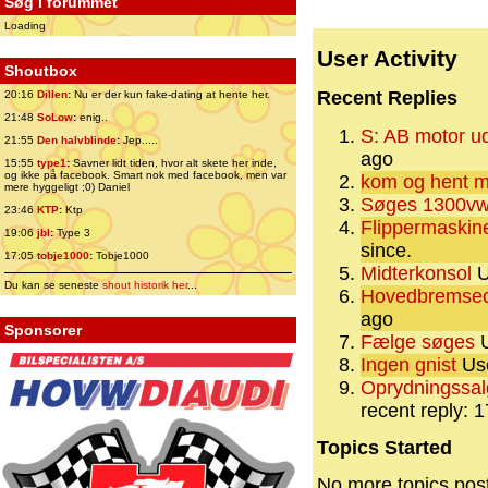
Søg i forummet
Loading
User Activity
Shoutbox
Recent Replies
20:16
Dillen
:
Nu er der kun fake-dating at hente her.
21:48
SoLow
:
enig..
S: AB motor u
21:55
Den halvblinde
:
Jep.....
ago
15:55
type1
:
Savner lidt tiden, hvor alt skete her inde,
og ikke på facebook. Smart nok med facebook, men var
kom og hent m
mere hyggeligt ;0) Daniel
Søges 1300vw 
23:46
KTP
:
Ktp
Flippermaskine
19:06
jbl
:
Type 3
since.
17:05
tobje1000
:
Tobje1000
Midterkonsol
U
Du kan se seneste
shout historik her
...
Hovedbremsec
ago
Sponsorer
Fælge søges
U
Ingen gnist
Use
Oprydningssalg
recent reply: 
Topics Started
No more topics pos