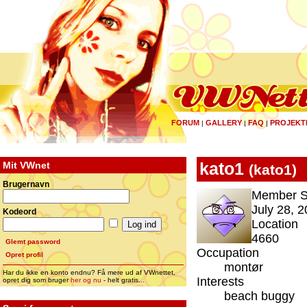
FORUM
GALLERY
FAQ
PROJEKT
|
|
|
Mit VWnet
kato1
(
kato1
)
Brugernavn
Member S
July 28, 2
Kodeord
Location
4660
Glemt password
Occupation
Opret profil
montør
Har du ikke en konto endnu? Få mere ud af VWnettet,
Interests
opret dig som bruger
her og nu
- helt gratis...
beach buggy