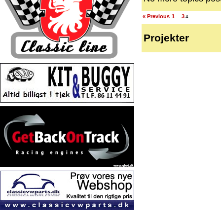
« Previous
1
3
…
4
Projekter