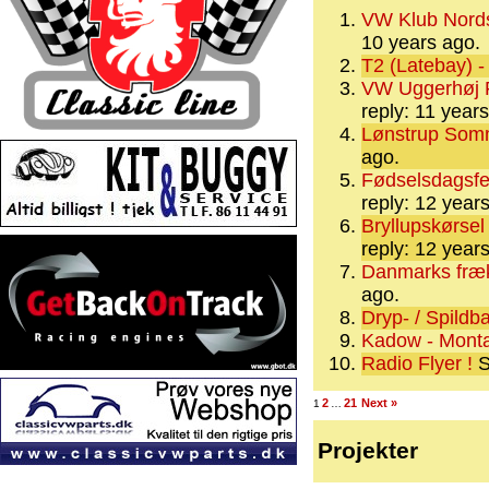
VW Klub Nords
10 years ago.
T2 (Latebay) -
VW Uggerhøj F
reply: 11 year
Lønstrup Somm
ago.
Fødselsdagsfe
reply: 12 year
Bryllupskørsel
reply: 12 year
Danmarks fræ
ago.
Dryp- / Spildb
Kadow - Mont
Radio Flyer !
S
2
21
Next »
1
…
Projekter