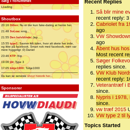
Søg i forummet
Recent Replies
Loading
Så blir mine e
recent reply: 
Shoutbox
Cabriolet fra 
20:16
Dillen
:
Nu er der kun fake-dating at hente her.
ago
21:48
SoLow
:
enig..
VW Showdown
21:55
Den halvblinde
:
Jep.....
ago
15:55
type1
:
Savner lidt tiden, hvor alt skete her inde,
og ikke på facebook. Smart nok med facebook, men var
Åbent hus hos
mere hyggeligt ;0) Daniel
Most recent re
23:46
KTP
:
Ktp
Søger Folkevog
19:06
jbl
:
Type 3
replies since.
17:05
tobje1000
:
Tobje1000
VW Klub Nords
Du kan se seneste
shout historik her
...
recent reply: 
Veterantræf i 
Sponsorer
since.
Nypris i 1978,
since.
vw træf 2015
U
VW type 2 til 
Topics Started