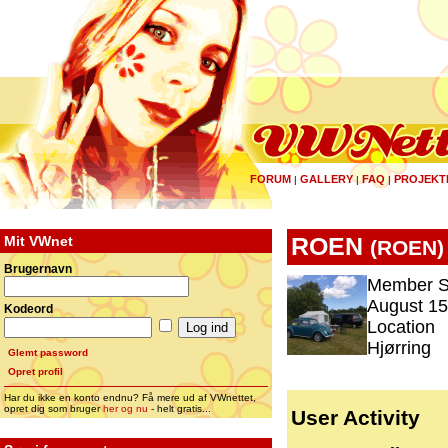
FORUM
GALLERY
FAQ
PROJEKT
|
|
|
Mit VWnet
ROEN
(
ROEN
)
Brugernavn
Member S
August 15
Kodeord
Location
Hjørring
Glemt password
Opret profil
Har du ikke en konto endnu? Få mere ud af VWnettet,
opret dig som bruger
her og nu
- helt gratis...
User Activity