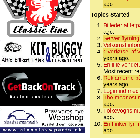
ago
Topics Started
Billeder af let
ago.
Server flytning
Velkomst infor
Overførsel af 
years ago.
En lille vende
Most recent re
Reklamerne på
years ago.
Login ind med
The meanest ne
ago.
Folkevogns mu
ago.
En flinker fy
ago.