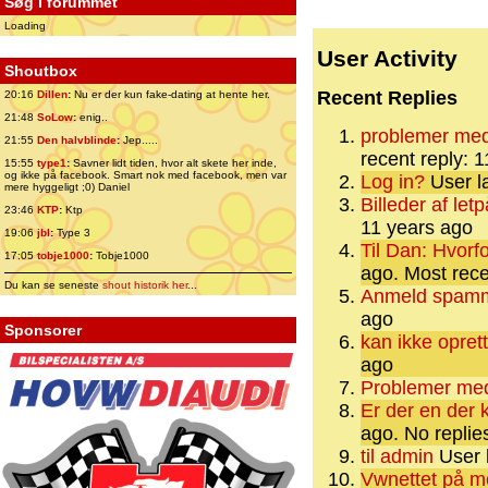
Søg i forummet
Loading
User Activity
Shoutbox
Recent Replies
20:16
Dillen
:
Nu er der kun fake-dating at hente her.
21:48
SoLow
:
enig..
problemer med
21:55
Den halvblinde
:
Jep.....
recent reply: 
15:55
type1
:
Savner lidt tiden, hvor alt skete her inde,
og ikke på facebook. Smart nok med facebook, men var
Log in?
User la
mere hyggeligt ;0) Daniel
Billeder af let
23:46
KTP
:
Ktp
11 years ago
19:06
jbl
:
Type 3
Til Dan: Hvorf
17:05
tobje1000
:
Tobje1000
ago.
Most rece
Du kan se seneste
shout historik her
...
Anmeld spamm
ago
Sponsorer
kan ikke opret
ago
Problemer med
Er der en der 
ago.
No replie
til admin
User l
Vwnettet på m