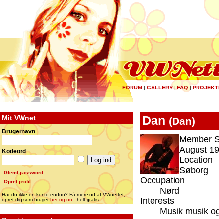
FORUM
GALLERY
FAQ
PROJEKT
|
|
|
Mit VWnet
Dan
(
Dan
)
Brugernavn
Member S
August 19
Kodeord
Location
Søborg
Glemt password
Occupation
Opret profil
Nørd
Har du ikke en konto endnu? Få mere ud af VWnettet,
Interests
opret dig som bruger
her og nu
- helt gratis...
Musik musik o