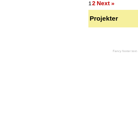
2
Next »
1
Projekter
Fancy footer tex