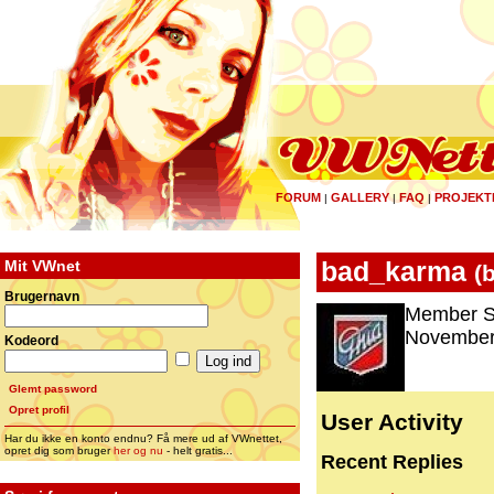
FORUM
GALLERY
FAQ
PROJEKT
|
|
|
Mit VWnet
bad_karma
(
Brugernavn
Member S
November 
Kodeord
Glemt password
Opret profil
User Activity
Har du ikke en konto endnu? Få mere ud af VWnettet,
opret dig som bruger
her og nu
- helt gratis...
Recent Replies