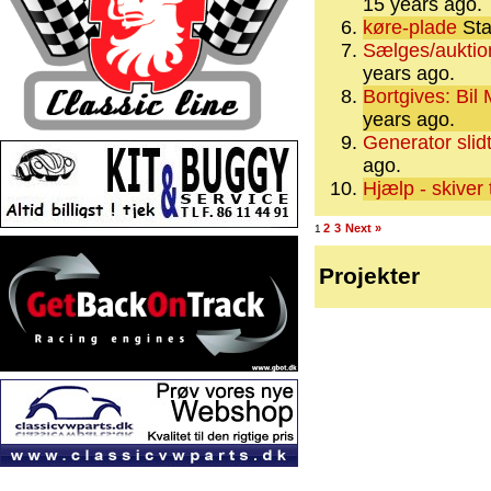
15 years ago.
køre-plade
Sta
Sælges/auktio
years ago.
Bortgives: Bi
years ago.
Generator slidt
ago.
Hjælp - skiver 
2
3
Next »
1
Projekter