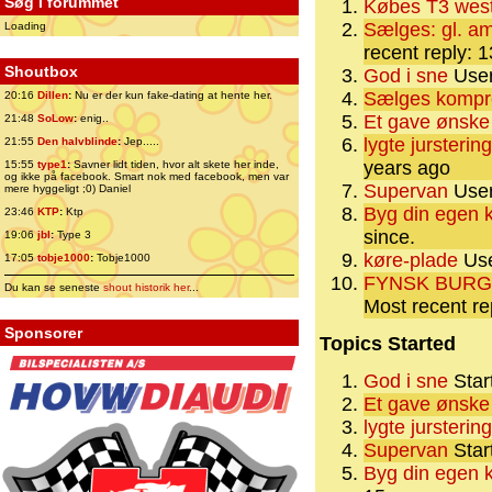
Søg i forummet
Købes T3 west
Sælges: gl. a
Loading
recent reply: 
Shoutbox
God i sne
User
Sælges kompr
20:16
Dillen
:
Nu er der kun fake-dating at hente her.
Et gave ønske
21:48
SoLow
:
enig..
lygte jursteri
21:55
Den halvblinde
:
Jep.....
years ago
15:55
type1
:
Savner lidt tiden, hvor alt skete her inde,
og ikke på facebook. Smart nok med facebook, men var
Supervan
User
mere hyggeligt ;0) Daniel
Byg din egen k
23:46
KTP
:
Ktp
since.
19:06
jbl
:
Type 3
køre-plade
Use
17:05
tobje1000
:
Tobje1000
FYNSK BURGE
Du kan se seneste
shout historik her
...
Most recent re
Sponsorer
Topics Started
God i sne
Star
Et gave ønske
lygte jursteri
Supervan
Star
Byg din egen k