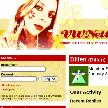
FORUM
GALLERY
FAQ
PROJEKT
|
|
|
Mit VWnet
Dillen
(
Dillen
)
Brugernavn
Member S
January 3
Kodeord
Glemt password
Opret profil
User Activity
Har du ikke en konto endnu? Få mere ud af VWnettet,
opret dig som bruger
her og nu
- helt gratis...
Recent Replies