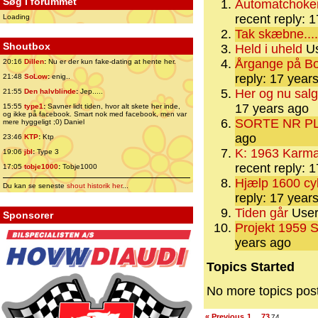
Søg i forummet
Automatchoker
recent reply: 
Loading
Tak skæbne.... 
Shoutbox
Held i uheld
Us
Årgange på B
20:16
Dillen
:
Nu er der kun fake-dating at hente her.
reply: 17 year
21:48
SoLow
:
enig..
Her og nu salg.
21:55
Den halvblinde
:
Jep.....
17 years ago
15:55
type1
:
Savner lidt tiden, hvor alt skete her inde,
og ikke på facebook. Smart nok med facebook, men var
SORTE NR P
mere hyggeligt ;0) Daniel
ago
23:46
KTP
:
Ktp
K: 1963 Karman
19:06
jbl
:
Type 3
recent reply: 
17:05
tobje1000
:
Tobje1000
Hjælp 1600 cy
Du kan se seneste
shout historik her
...
reply: 17 year
Tiden går
User 
Sponsorer
Projekt 1959 
years ago
Topics Started
No more topics pos
« Previous
1
73
…
74