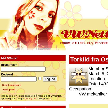
FORUM
GALLERY
FAQ
PROJEKT
|
|
|
Mit VWnet
Torkild fra O
Brugernavn
Member S
March 8, 
Kodeord
Location
Osted 432
Glemt password
Occupation
Opret profil
VW mekaniker
Har du ikke en konto endnu? Få mere ud af VWnettet,
opret dig som bruger
her og nu
- helt gratis...