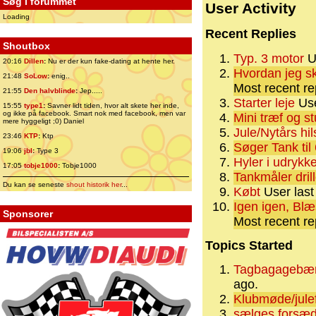
Søg i forummet
User Activity
Loading
Recent Replies
Shoutbox
Typ. 3 motor
Us
20:16
Dillen
:
Nu er der kun fake-dating at hente her.
Hvordan jeg s
21:48
SoLow
:
enig..
Most recent re
21:55
Den halvblinde
:
Jep.....
Starter leje
Use
15:55
type1
:
Savner lidt tiden, hvor alt skete her inde,
og ikke på facebook. Smart nok med facebook, men var
Mini træf og 
mere hyggeligt ;0) Daniel
Jule/Nytårs hi
23:46
KTP
:
Ktp
Søger Tank til
19:06
jbl
:
Type 3
Hyler i udrykke
17:05
tobje1000
:
Tobje1000
Tankmåler drill
Du kan se seneste
shout historik her
...
Købt
User last
Igen igen, Bl
Sponsorer
Most recent re
Topics Started
Tagbagagebær
ago.
Klubmøde/jule
sælges forsæd