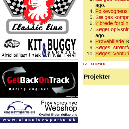
ago.
Folkevognens
Sælges kompr
? brede forblin
Søger oplysni
ago.
Prøvebillede
S
Søges: strømf
Søges: Venturi 
2
41
Next »
1
…
Projekter