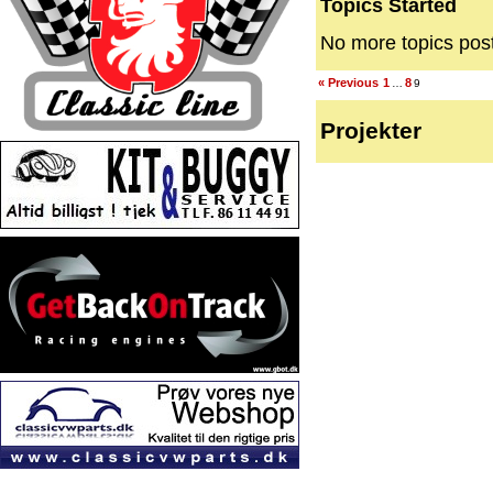
Topics Started
No more topics pos
« Previous
1
8
…
9
Projekter