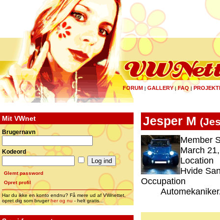
FORUM
GALLERY
FAQ
PROJEKT
|
|
|
Mit VWnet
Jesper M
(
Je
Brugernavn
Member S
March 21,
Kodeord
Location
Hvide Sa
Glemt password
Occupation
Opret profil
Automekaniker
Har du ikke en konto endnu? Få mere ud af VWnettet,
opret dig som bruger
her og nu
- helt gratis...