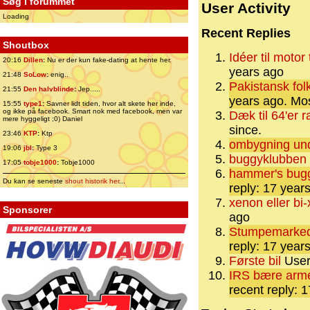
Søg i forummet
User Activity
Loading
Recent Replies
Shoutbox
Idéer til motor 
20:16
Dillen
:
Nu er der kun fake-dating at hente her.
years ago
21:48
SoLow
:
enig..
Pakistansk fol
21:55
Den halvblinde
:
Jep.....
years ago.
Mos
15:55
type1
:
Savner lidt tiden, hvor alt skete her inde,
og ikke på facebook. Smart nok med facebook, men var
Dæk til 64'er 
mere hyggeligt ;0) Daniel
since.
23:46
KTP
:
Ktp
ombygning und
19:06
jbl
:
Type 3
buggyklubben
17:05
tobje1000
:
Tobje1000
hammer's bugg
Du kan se seneste
shout historik her
...
reply: 17 year
xenon eller bi
Sponsorer
ago
Stumpemarked 
reply: 17 year
Første bil
User 
IRS bære arme 
recent reply: 