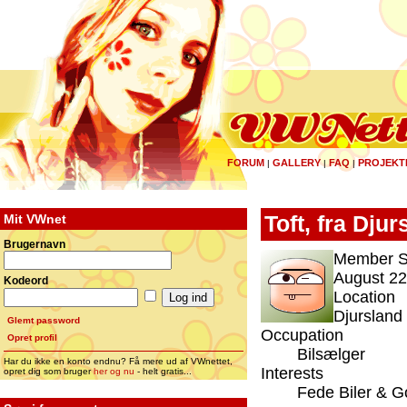
FORUM
GALLERY
FAQ
PROJEKT
|
|
|
Mit VWnet
Toft, fra Djur
Brugernavn
Member S
August 22
Kodeord
Location
Djursland
Glemt password
Occupation
Opret profil
Bilsælger
Har du ikke en konto endnu? Få mere ud af VWnettet,
Interests
opret dig som bruger
her og nu
- helt gratis...
Fede Biler & 