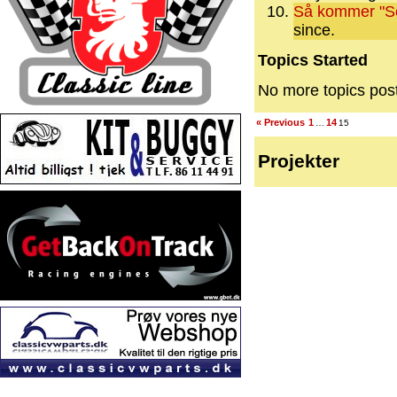
Så kommer "Sel
since.
Topics Started
No more topics pos
« Previous
1
14
…
15
Projekter