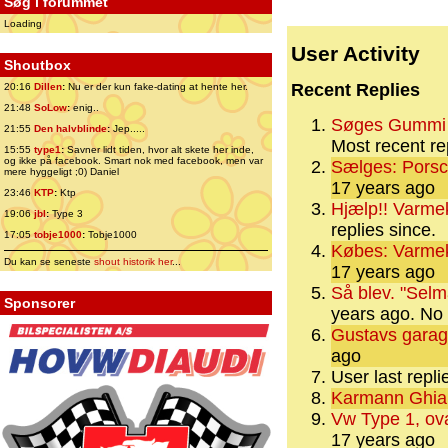
Søg i forummet
Loading
User Activity
Shoutbox
Recent Replies
20:16
Dillen
:
Nu er der kun fake-dating at hente her.
21:48
SoLow
:
enig..
Søges Gummi "
21:55
Den halvblinde
:
Jep.....
Most recent re
15:55
type1
:
Savner lidt tiden, hvor alt skete her inde,
og ikke på facebook. Smart nok med facebook, men var
Sælges: Porsc
mere hyggeligt ;0) Daniel
17 years ago
23:46
KTP
:
Ktp
Hjælp!! Varme
19:06
jbl
:
Type 3
replies since.
17:05
tobje1000
:
Tobje1000
Købes: Varmeka
Du kan se seneste
shout historik her
...
17 years ago
Så blev. "Selma
Sponsorer
years ago.
No 
Gustavs garag
ago
User last repl
Karmann Ghia
Vw Type 1, ova
17 years ago