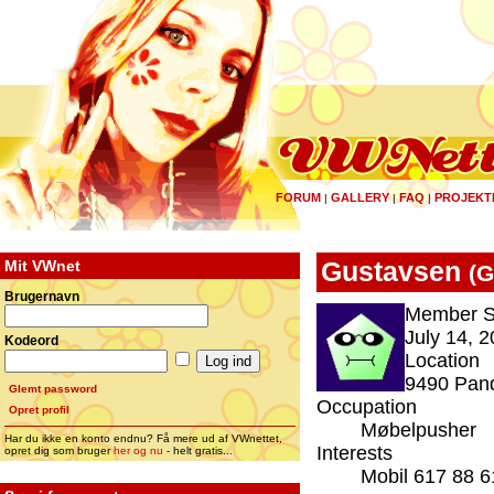
FORUM
GALLERY
FAQ
PROJEKT
|
|
|
Mit VWnet
Gustavsen
(
G
Brugernavn
Member S
July 14, 2
Kodeord
Location
9490 Pan
Glemt password
Occupation
Opret profil
Møbelpusher
Har du ikke en konto endnu? Få mere ud af VWnettet,
Interests
opret dig som bruger
her og nu
- helt gratis...
Mobil 617 88 6