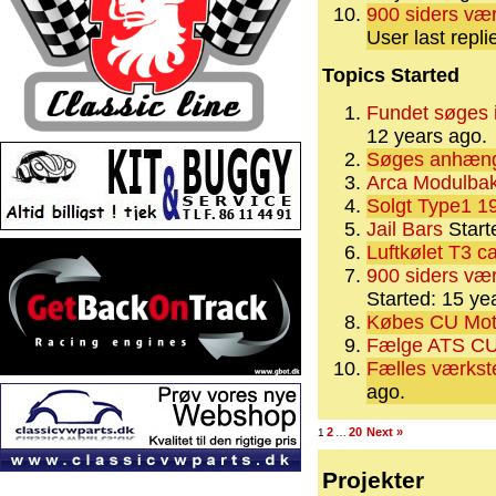
900 siders vær
User last repl
Topics Started
Fundet søges i
12 years ago.
Søges anhæng
Arca Modulbak
Solgt Type1 19
Jail Bars
Start
Luftkølet T3 
900 siders vær
Started: 15 y
Købes CU Mot
Fælge ATS C
Fælles værkste
ago.
2
20
Next »
1
…
Projekter