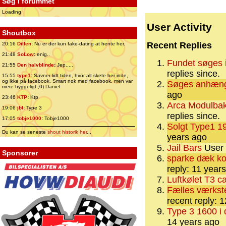
Søg i forummet
Loading
User Activity
Shoutbox
Recent Replies
20:16
Dillen
:
Nu er der kun fake-dating at hente her.
21:48
SoLow
:
enig..
Fundet søges i
21:55
Den halvblinde
:
Jep.....
replies since.
15:55
type1
:
Savner lidt tiden, hvor alt skete her inde,
og ikke på facebook. Smart nok med facebook, men var
Søges anhæng
mere hyggeligt ;0) Daniel
ago
23:46
KTP
:
Ktp
Arca Modulbak
19:06
jbl
:
Type 3
replies since.
17:05
tobje1000
:
Tobje1000
Solgt Type1 19
Du kan se seneste
shout historik her
...
years ago
Jail Bars
User 
Sponsorer
sparke dæk 
reply: 11 year
Luftkølet T3 
Fælles værkst
recent reply: 
Type 3 1600 i 
14 years ago