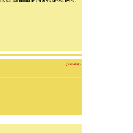
jo ganske rimelig hvis vi er 4-5 stykker, hvilket
(
permalink
)