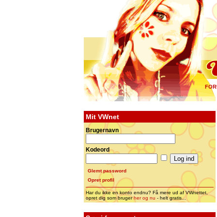
FOR
Mit VWnet
Brugernavn
Kodeord
Glemt password
Opret profil
Har du ikke en konto endnu? Få mere ud af VWnettet,
opret dig som bruger
her og nu
- helt gratis...