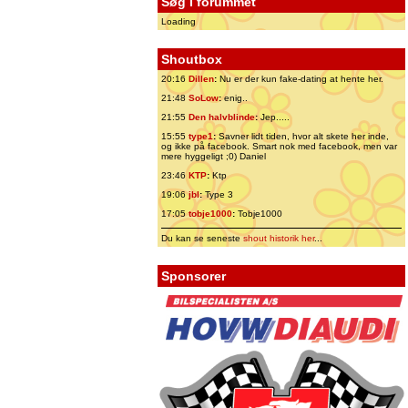
Søg i forummet
Loading
Shoutbox
20:16
Dillen
:
Nu er der kun fake-dating at hente her.
21:48
SoLow
:
enig..
21:55
Den halvblinde
:
Jep.....
15:55
type1
:
Savner lidt tiden, hvor alt skete her inde,
og ikke på facebook. Smart nok med facebook, men var
mere hyggeligt ;0) Daniel
23:46
KTP
:
Ktp
19:06
jbl
:
Type 3
17:05
tobje1000
:
Tobje1000
Du kan se seneste
shout historik her
...
Sponsorer