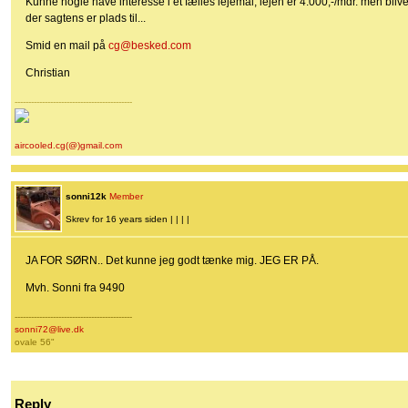
Kunne nogle have interesse i et fælles lejemål, lejen er 4.000,-/mdr. men bliver 
der sagtens er plads til...
Smid en mail på
cg@besked.com
Christian
-------------------------------------------
aircooled.cg(@)gmail.com
sonni12k
Member
Skrev for 16 years siden | | | |
JA FOR SØRN.. Det kunne jeg godt tænke mig. JEG ER PÅ.
Mvh. Sonni fra 9490
-------------------------------------------
sonni72@live.dk
ovale 56"
Reply