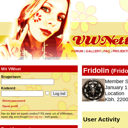
FORUM
GALLERY
FAQ
PROJEKT
|
|
|
Mit VWnet
Fridolin
(
Frido
Brugernavn
Member S
January 1
Kodeord
Location
Kbh. 2200
Glemt password
Opret profil
Har du ikke en konto endnu? Få mere ud af VWnettet,
opret dig som bruger
her og nu
- helt gratis...
User Activity