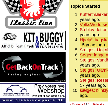
Topics Started
Kuffertmærker
years ago.
VolksWorld sø
Så blev det end
years ago.
Hjælp!! bagskær
15 years ago.
Sælges: Højtal
Søger: lange a
Sælges: Vandbl
years ago.
Sælges: Gamle
years ago.
Sælges: Reser
17 years ago.
sælges: blinkly
ago.
« Previous
1
3
14
Next »
2
…