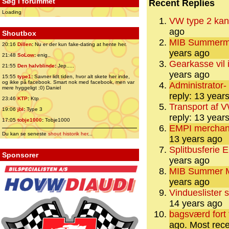
Søg i forummet
Recent Replies
Loading
VW type 2 kan
ago
Shoutbox
MIB Summerm
20:16
Dillen
:
Nu er der kun fake-dating at hente her.
years ago
21:48
SoLow
:
enig..
Gearkasse vil 
21:55
Den halvblinde
:
Jep.....
years ago
15:55
type1
:
Savner lidt tiden, hvor alt skete her inde,
og ikke på facebook. Smart nok med facebook, men var
Administrator-
mere hyggeligt ;0) Daniel
reply: 13 year
23:46
KTP
:
Ktp
Transport af VW
19:06
jbl
:
Type 3
reply: 13 year
17:05
tobje1000
:
Tobje1000
EMPI merchand
Du kan se seneste
shout historik her
...
13 years ago
Splitbusferie 
Sponsorer
years ago
MIB Summer M
years ago
Vindueslister s
14 years ago
bagsværd fort 
ago.
Most rece