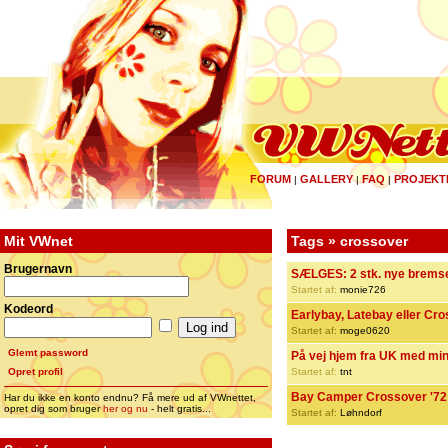
FORUM
GALLERY
FAQ
PROJEKT
|
|
|
Mit VWnet
Tags » crossover
Brugernavn
SÆLGES: 2 stk. nye bremses
Startet af:
monie726
Kodeord
Earlybay, Latebay eller Cr
Startet af:
moge0620
Glemt password
På vej hjem fra UK med mi
Opret profil
Startet af:
tnt
Bay Camper Crossover '72
Har du ikke en konto endnu? Få mere ud af VWnettet,
opret dig som bruger
her og nu
- helt gratis...
Startet af:
Løhndorf