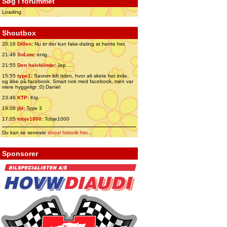
Søg i forummet
Loading
Shoutbox
20:16
Dillen
:
Nu er der kun fake-dating at hente her.
21:48
SoLow
:
enig..
21:55
Den halvblinde
:
Jep.....
15:55
type1
:
Savner lidt tiden, hvor alt skete her inde,
og ikke på facebook. Smart nok med facebook, men var
mere hyggeligt ;0) Daniel
23:46
KTP
:
Ktp
19:06
jbl
:
Type 3
17:05
tobje1000
:
Tobje1000
Du kan se seneste
shout historik her
...
Sponsorer