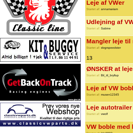
Leje af VWer
Startet af:
annamariam
Udlejning af V
Startet af:
Sabine
Mangler leje ti
Startet af:
slvgrspeedster
13
ØNSKER at leje 
Startet af:
Bil_til_bryllup
Leje af VW bob
Startet af:
musen12345
Leje autotrailer
Startet af:
vwolf
VW boble med k