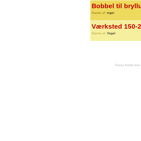
Bobbel til bryl
Startet af:
inger
Værksted 150-2
Startet af:
Vogel
Fancy footer tex