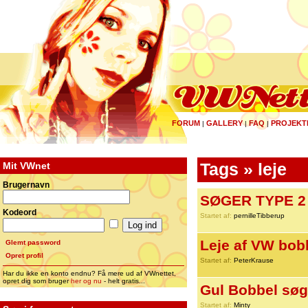
FORUM
GALLERY
FAQ
PROJEKT
|
|
|
Mit VWnet
Tags » leje
Brugernavn
SØGER TYPE 2 (
Kodeord
Startet af:
pernilleTibberup
Leje af VW bobl
Glemt password
Opret profil
Startet af:
PeterKrause
Har du ikke en konto endnu? Få mere ud af VWnettet,
opret dig som bruger
her og nu
- helt gratis...
Gul Bobbel søge
Startet af:
Minty