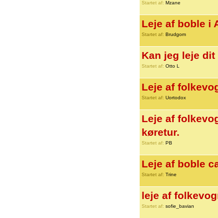
Startet af:
Mzane
Leje af boble i
Startet af:
Brudgom
Kan jeg leje di
Startet af:
Otto L
Leje af folkevo
Startet af:
Uortodox
Leje af folkevog
køretur.
Startet af:
PB
Leje af boble c
Startet af:
Trine
leje af folkevo
Startet af:
sofie_bavian