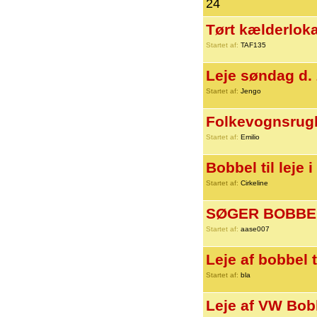
24
Tørt kælderlokal
Startet af:
TAF135
Leje søndag d.
Startet af:
Jengo
Folkevognsrugb
Startet af:
Emilio
Bobbel til leje
Startet af:
Cirkeline
SØGER BOBBEL
Startet af:
aase007
Leje af bobbel t
Startet af:
bla
Leje af VW Bobl