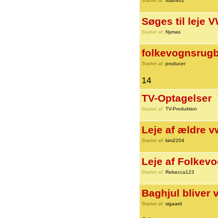
Startet af:
Ida0802
Søges til leje 
Startet af:
Nymas
folkevognsrugb
Startet af:
producer
14
TV-Optagelser
Startet af:
TV-Produktion
Leje af ældre v
Startet af:
kim2204
Leje af Folkev
Startet af:
Rebecca123
Baghjul bliver 
Startet af:
sigaard