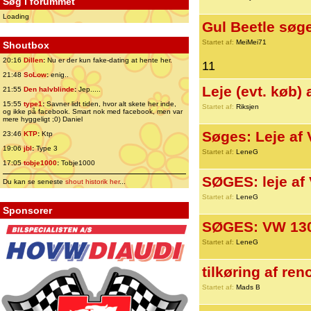
Søg i forummet
Loading
Gul Beetle søges
Startet af:
MeiMei71
Shoutbox
20:16
Dillen
:
Nu er der kun fake-dating at hente her.
11
21:48
SoLow
:
enig..
Leje (evt. køb)
21:55
Den halvblinde
:
Jep.....
15:55
type1
:
Savner lidt tiden, hvor alt skete her inde,
Startet af:
Riksjen
og ikke på facebook. Smart nok med facebook, men var
mere hyggeligt ;0) Daniel
Søges: Leje af 
23:46
KTP
:
Ktp
19:06
jbl
:
Type 3
Startet af:
LeneG
17:05
tobje1000
:
Tobje1000
SØGES: leje af 
Du kan se seneste
shout historik her
...
Startet af:
LeneG
Sponsorer
SØGES: VW 1303
Startet af:
LeneG
tilkøring af re
Startet af:
Mads B