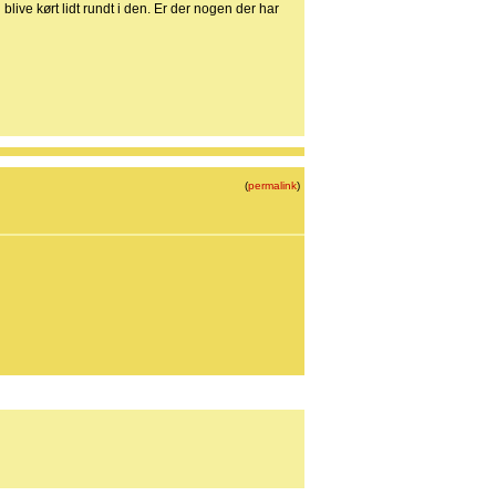
ive kørt lidt rundt i den. Er der nogen der har
(
permalink
)