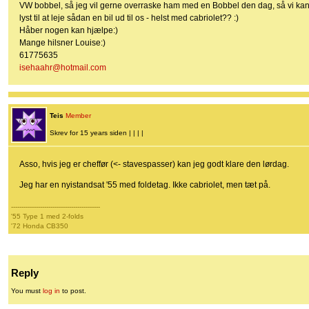
VW bobbel, så jeg vil gerne overraske ham med en Bobbel den dag, så vi kan bl
lyst til at leje sådan en bil ud til os - helst med cabriolet?? :)
Håber nogen kan hjælpe:)
Mange hilsner Louise:)
61775635
isehaahr@hotmail.com
Teis
Member
Skrev for 15 years siden | | | |
Asso, hvis jeg er cheffør (<- stavespasser) kan jeg godt klare den lørdag.
Jeg har en nyistandsat '55 med foldetag. Ikke cabriolet, men tæt på.
-------------------------------------------
'55 Type 1 med 2-folds
'72 Honda CB350
Reply
You must
log in
to post.