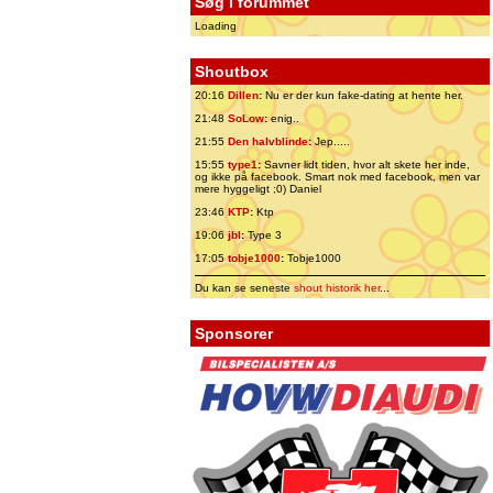
Søg i forummet
Loading
Shoutbox
20:16
Dillen
:
Nu er der kun fake-dating at hente her.
21:48
SoLow
:
enig..
21:55
Den halvblinde
:
Jep.....
15:55
type1
:
Savner lidt tiden, hvor alt skete her inde,
og ikke på facebook. Smart nok med facebook, men var
mere hyggeligt ;0) Daniel
23:46
KTP
:
Ktp
19:06
jbl
:
Type 3
17:05
tobje1000
:
Tobje1000
Du kan se seneste
shout historik her
...
Sponsorer