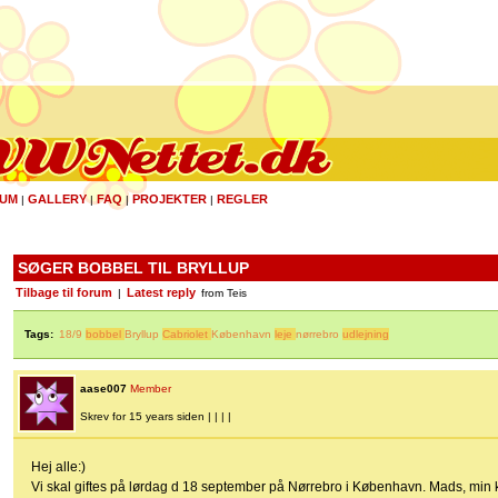
UM
GALLERY
FAQ
PROJEKTER
REGLER
|
|
|
|
SØGER BOBBEL TIL BRYLLUP
Tilbage til forum
Latest reply
|
from Teis
Tags:
18/9
bobbel
Bryllup
Cabriolet
København
leje
nørrebro
udlejning
aase007
Member
Skrev for 15 years siden | | | |
Hej alle:)
Vi skal giftes på lørdag d 18 september på Nørrebro i København. Mads, min 