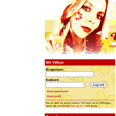
FOR
Mit VWnet
Brugernavn
Kodeord
Glemt password
Opret profil
Har du ikke en konto endnu? Få mere ud af VWnettet,
opret dig som bruger
her og nu
- helt gratis...