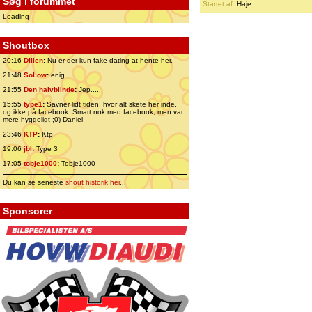
Søg i forummet
Startet af:
Haje
Loading
Shoutbox
20:16
Dillen
:
Nu er der kun fake-dating at hente her.
21:48
SoLow
:
enig..
21:55
Den halvblinde
:
Jep.....
15:55
type1
:
Savner lidt tiden, hvor alt skete her inde,
og ikke på facebook. Smart nok med facebook, men var
mere hyggeligt ;0) Daniel
23:46
KTP
:
Ktp
19:06
jbl
:
Type 3
17:05
tobje1000
:
Tobje1000
Du kan se seneste
shout historik her
...
Sponsorer