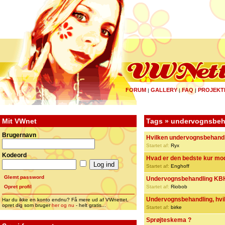
FORUM
GALLERY
FAQ
PROJEKT
|
|
|
Mit VWnet
Tags » undervognsbeh
Brugernavn
Hvilken undervognsbehandl
Startet af:
Ryx
Kodeord
Hvad er den bedste kur mod
Startet af:
Enghoff
Glemt password
Undervognsbehandling KB
Opret profil
Startet af:
Riobob
Undervognsbehandling, hvil
Har du ikke en konto endnu? Få mere ud af VWnettet,
opret dig som bruger
her og nu
- helt gratis...
Startet af:
birke
Sprøjteskema ?