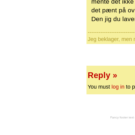
mente det ikke 
det pænt på ov
Den jig du lave
--------------------------
Jeg beklager, men n
Reply »
You must
log in
to p
Fancy footer tex