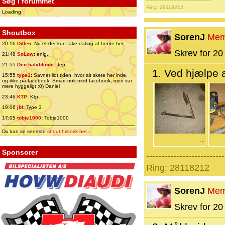
Søg i forummet
-------------------------------------------
Ring: 28118212
Loading
Shoutbox
SorenJ
Mem
20:16
Dillen
:
Nu er der kun fake-dating at hente her.
Skrev for 20 
21:48
SoLow
:
enig..
21:55
Den halvblinde
:
Jep.....
1. Ved hjælpe a
15:55
type1
:
Savner lidt tiden, hvor alt skete her inde,
og ikke på facebook. Smart nok med facebook, men var
mere hyggeligt ;0) Daniel
23:46
KTP
:
Ktp
19:06
jbl
:
Type 3
17:05
tobje1000
:
Tobje1000
Du kan se seneste
shout historik her
...
→
Sponsorer
--------------------------
Ring: 28118212
SorenJ
Mem
Skrev for 20 