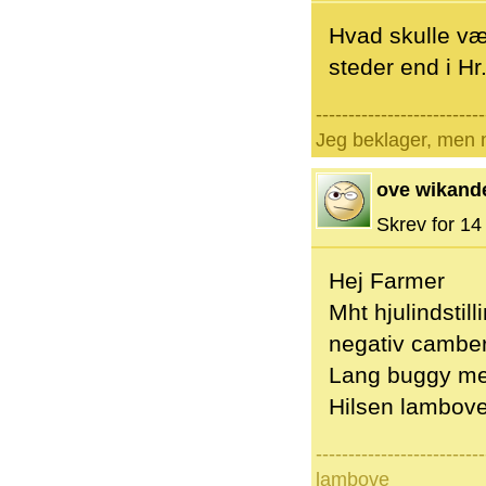
Hvad skulle væ
steder end i H
--------------------------
Jeg beklager, men n
ove wikand
Skrev for 14 
Hej Farmer
Mht hjulindstil
negativ camber
Lang buggy med
Hilsen lambov
--------------------------
lambove