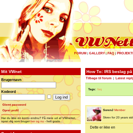
FORUM
GALLERY
FAQ
PROJEKT
|
|
|
Mit VWnet
How To: IRS beslag på
Tilbage til forum
Latest repl
|
Brugernavn
Tags:
faq
Kodeord
Glemt password
SorenJ
Member
Opret profil
Skrev for 20 years side
Har du ikke en konto endnu? Få mere ud af VWnettet,
opret dig som bruger
her og nu
- helt gratis...
Dette er ikke en