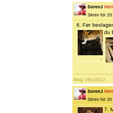
SorenJ
Mem
Skrev for 20 
6. Før beslagen
du 
→
--------------------------
Ring: 28118212
SorenJ
Mem
Skrev for 20 
7. 