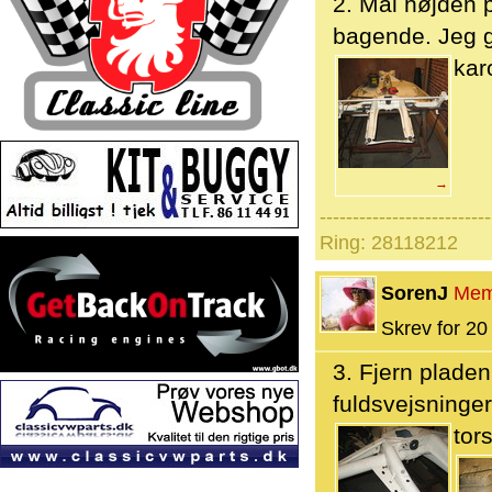
2. Mål højden 
bagende. Jeg g
kar
→
--------------------------
Ring: 28118212
SorenJ
Mem
Skrev for 20 
3. Fjern plade
fuldsvejsninge
tor