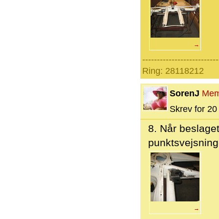
→
--------------------------
Ring: 28118212
SorenJ
Mem
Skrev for 20 
8. Når beslage
punktsvejsning
→