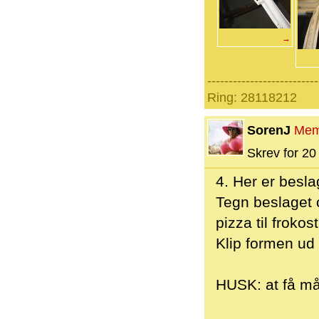
→
--------------------------
Ring: 28118212
SorenJ
Mem
Skrev for 20 
4. Her er besl
Tegn beslaget o
pizza til froko
Klip formen ud 
HUSK: at få mål