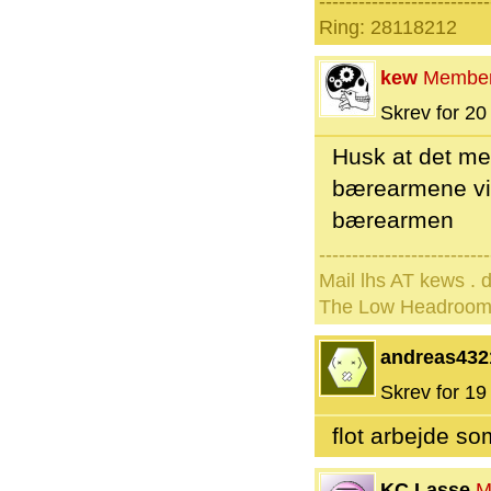
--------------------------
Ring: 28118212
kew
Membe
Skrev for 20 
Husk at det me
bærearmene vil
bærearmen
--------------------------
Mail lhs AT kews . 
The Low Headroom
andreas432
Skrev for 19 
flot arbejde so
KC Lasse
M