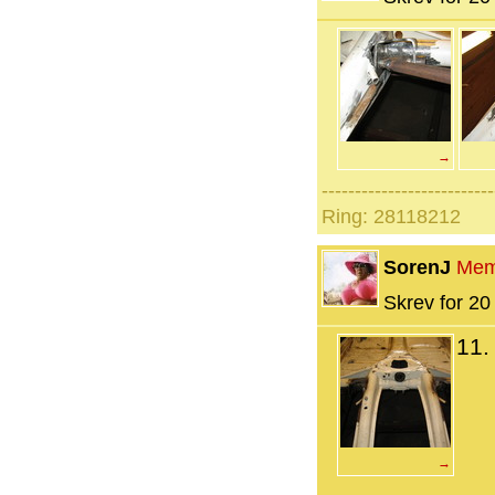
→
--------------------------
Ring: 28118212
SorenJ
Mem
Skrev for 20 
11.
→