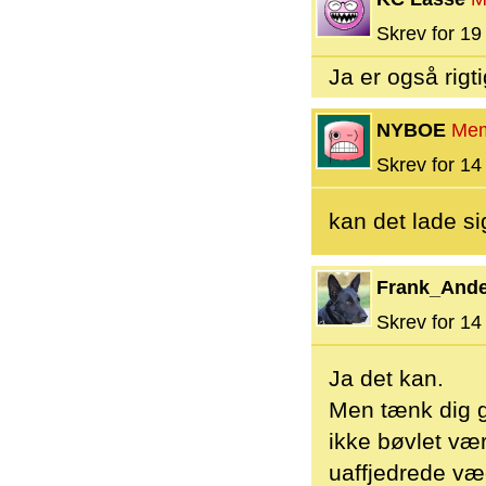
Skrev for 19 
Ja er også rigti
NYBOE
Me
Skrev for 14 
kan det lade s
Frank_And
Skrev for 14 
Ja det kan.
Men tænk dig g
ikke bøvlet vær
uaffjedrede væg