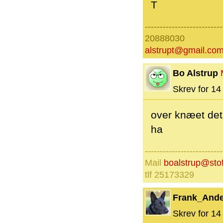
T
--------------------------
20888030
alstrupt@gmail.co
Bo Alstrup
Skrev for 14 
over knæet det
ha
--------------------------
Mail
boalstrup@sto
tlf 25173329
Frank_And
Skrev for 14 