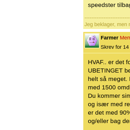
speedster tilba
--------------------------
Jeg beklager, men n
Farmer
Mem
Skrev for 14 
HVAF.. er det f
UBETINGET bedr
helt så meget. 
med 1500 omdr.
Du kommer simp
og især med re
er det med 90%
og/eller bag de