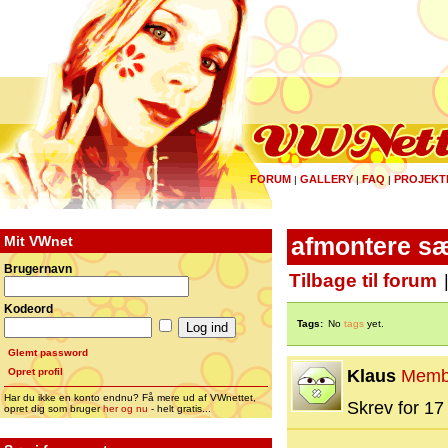
FORUM
GALLERY
FAQ
PROJEKT
|
|
|
Mit VWnet
afmontere s
Brugernavn
Tilbage til forum
Kodeord
Tags:
No
tags
yet.
Glemt password
Opret profil
Klaus
Memb
Har du ikke en konto endnu? Få mere ud af VWnettet,
Skrev for 17 
opret dig som bruger
her og nu
- helt gratis...