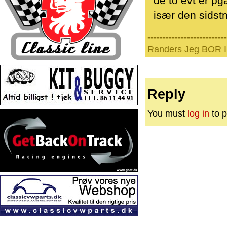
de to evt er pga
især den sidst
--------------------------
Randers Jeg BOR I 
Reply
You must
log in
to p