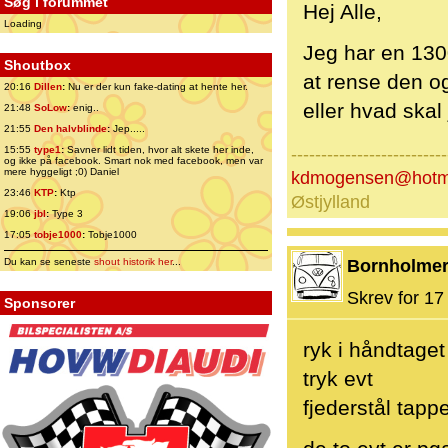
Søg i forummet
Hej Alle,
Loading
Jeg har en 1300
Shoutbox
at rense den o
20:16
Dillen
:
Nu er der kun fake-dating at hente her.
eller hvad skal
21:48
SoLow
:
enig..
21:55
Den halvblinde
:
Jep.....
15:55
type1
:
Savner lidt tiden, hvor alt skete her inde,
--------------------------
og ikke på facebook. Smart nok med facebook, men var
mere hyggeligt ;0) Daniel
kdmogensen@hotm
23:46
KTP
:
Ktp
Østjylland
19:06
jbl
:
Type 3
17:05
tobje1000
:
Tobje1000
Du kan se seneste
shout historik her
...
Bornholme
Skrev for 17 
Sponsorer
ryk i håndtaget
tryk evt
fjederstål tappe