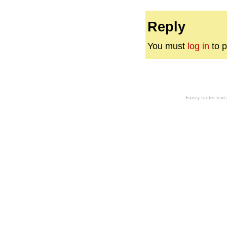
Reply
You must
log in
to p
Fancy footer tex