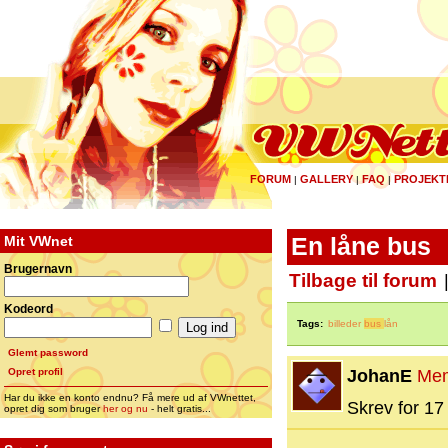
FORUM
GALLERY
FAQ
PROJEKT
|
|
|
Mit VWnet
En låne bus
Brugernavn
Tilbage til forum
Kodeord
Tags:
billeder
bus
lån
Glemt password
Opret profil
JohanE
Me
Har du ikke en konto endnu? Få mere ud af VWnettet,
Skrev for 17 
opret dig som bruger
her og nu
- helt gratis...