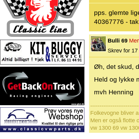
pps. glemte lig
40367776 - tak 
Bulli 69
Me
Skrev for 17 
Øh, det skud, d
Held og lykke 
mvh Henning
--------------------------
Folkevogne bliver a
Men er også flotte o
vw 1300 69 vw 1300