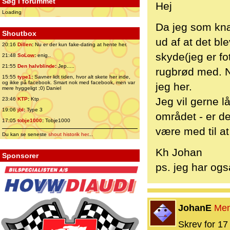
Søg i forummet
Hej
Loading
Da jeg som knæ
Shoutbox
ud af at det bl
20:16
Dillen
:
Nu er der kun fake-dating at hente her.
skyde(jeg er fo
21:48
SoLow
:
enig..
21:55
Den halvblinde
:
Jep.....
rugbrød med. N
15:55
type1
:
Savner lidt tiden, hvor alt skete her inde,
og ikke på facebook. Smart nok med facebook, men var
jeg her.
mere hyggeligt ;0) Daniel
Jeg vil gerne 
23:46
KTP
:
Ktp
19:06
jbl
:
Type 3
området - er d
17:05
tobje1000
:
Tobje1000
være med til at 
Du kan se seneste
shout historik her
...
Kh Johan
Sponsorer
ps. jeg har og
JohanE
Me
Skrev for 17 