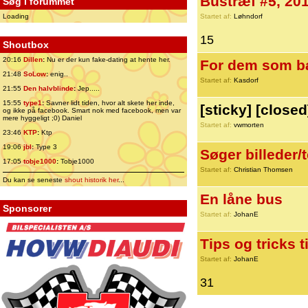
Bustræf #5, 201
Søg i forummet
Loading
Startet af:
Løhndorf
15
Shoutbox
20:16
Dillen
:
Nu er der kun fake-dating at hente her.
For dem som ba
21:48
SoLow
:
enig..
Startet af:
Kasdorf
21:55
Den halvblinde
:
Jep.....
15:55
type1
:
Savner lidt tiden, hvor alt skete her inde,
[sticky] [close
og ikke på facebook. Smart nok med facebook, men var
mere hyggeligt ;0) Daniel
Startet af:
vwmorten
23:46
KTP
:
Ktp
19:06
jbl
:
Type 3
Søger billeder/
17:05
tobje1000
:
Tobje1000
Startet af:
Christian Thomsen
Du kan se seneste
shout historik her
...
En låne bus
Sponsorer
Startet af:
JohanE
Tips og tricks t
Startet af:
JohanE
31