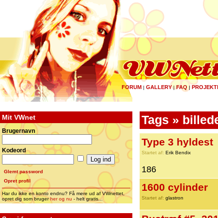
FORUM
GALLERY
FAQ
PROJEKT
|
|
|
Mit VWnet
Tags » billed
Brugernavn
Type 3 hyldest
Kodeord
Startet af:
Erik Bendix
186
Glemt password
Opret profil
1600 cylinder
Har du ikke en konto endnu? Få mere ud af VWnettet,
Startet af:
glastron
opret dig som bruger
her og nu
- helt gratis...