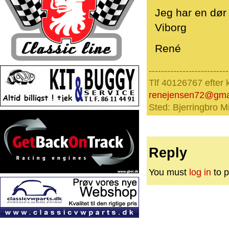
Jeg har en dør
Viborg
René
--------------------------
Tlf 40126767 efter 
renejensen72@gma
Sted: Bjerringbro Mi
Reply
You must
log in
to p