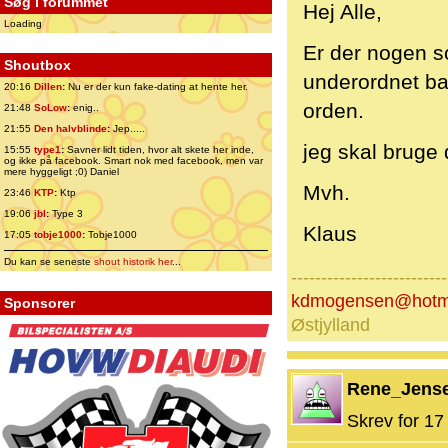
Søg i forummet
Hej Alle,
Loading
Er der nogen so
Shoutbox
underordnet bar
20:16
Dillen
:
Nu er der kun fake-dating at hente her.
orden.
21:48
SoLow
:
enig..
21:55
Den halvblinde
:
Jep.....
jeg skal bruge 
15:55
type1
:
Savner lidt tiden, hvor alt skete her inde,
og ikke på facebook. Smart nok med facebook, men var
mere hyggeligt ;0) Daniel
Mvh.
23:46
KTP
:
Ktp
19:06
jbl
:
Type 3
Klaus
17:05
tobje1000
:
Tobje1000
Du kan se seneste
shout historik her
...
--------------------------
kdmogensen@hotm
Sponsorer
Østjylland
Rene_Jens
Skrev for 17 