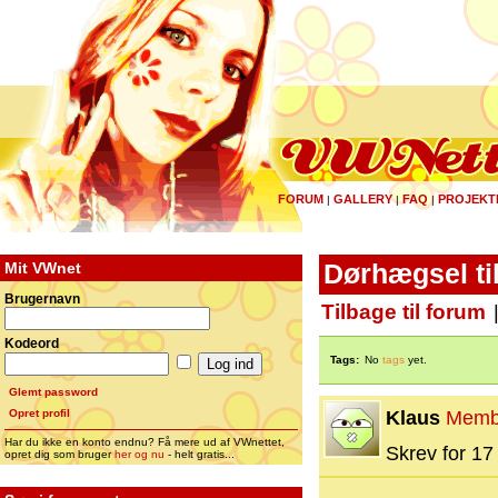
FORUM
GALLERY
FAQ
PROJEKT
|
|
|
Mit VWnet
Dørhægsel til
Brugernavn
Tilbage til forum
Kodeord
Tags:
No
tags
yet.
Glemt password
Opret profil
Klaus
Memb
Har du ikke en konto endnu? Få mere ud af VWnettet,
Skrev for 17 
opret dig som bruger
her og nu
- helt gratis...