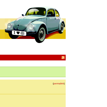
(
permalink
)