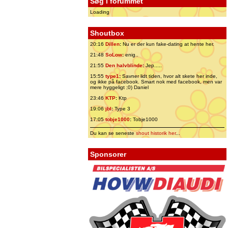
Søg i forummet
Loading
Shoutbox
20:16
Dillen
:
Nu er der kun fake-dating at hente her.
21:48
SoLow
:
enig..
21:55
Den halvblinde
:
Jep.....
15:55
type1
:
Savner lidt tiden, hvor alt skete her inde,
og ikke på facebook. Smart nok med facebook, men var
mere hyggeligt ;0) Daniel
23:46
KTP
:
Ktp
19:06
jbl
:
Type 3
17:05
tobje1000
:
Tobje1000
Du kan se seneste
shout historik her
...
Sponsorer