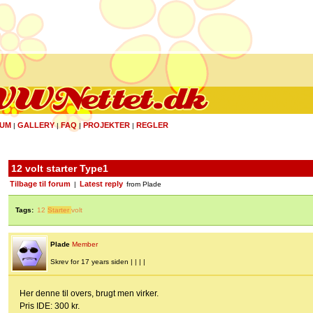
UM
GALLERY
FAQ
PROJEKTER
REGLER
|
|
|
|
12 volt starter Type1
Tilbage til forum
Latest reply
|
from Plade
Tags:
12
Starter
volt
Plade
Member
Skrev for 17 years siden | | | |
Her denne til overs, brugt men virker.
Pris IDE: 300 kr.