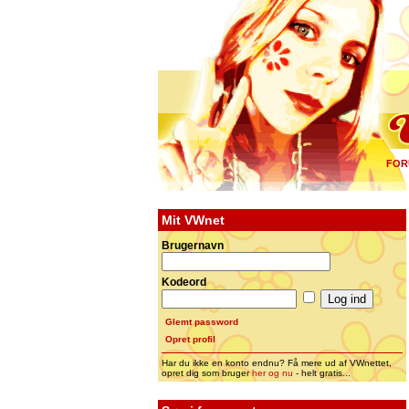
FOR
Mit VWnet
Brugernavn
Kodeord
Glemt password
Opret profil
Har du ikke en konto endnu? Få mere ud af VWnettet,
opret dig som bruger
her og nu
- helt gratis...