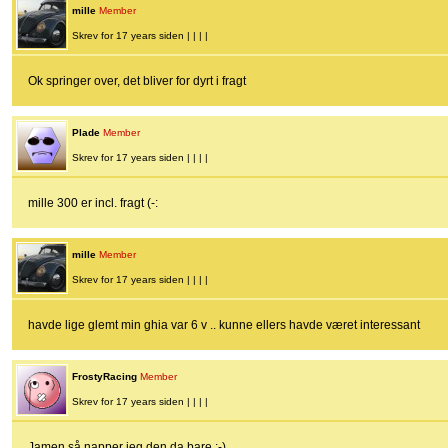
mille
Member
Skrev for 17 years siden | | | |
Ok springer over, det bliver for dyrt i fragt
Plade
Member
Skrev for 17 years siden | | | |
mille 300 er incl. fragt (-:
mille
Member
Skrev for 17 years siden | | | |
havde lige glemt min ghia var 6 v .. kunne ellers havde været interessant
FrostyRacing
Member
Skrev for 17 years siden | | | |
Jamen så napper jeg den da bare :-)