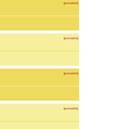
(
permalink
)
(
permalink
)
(
permalink
)
(
permalink
)