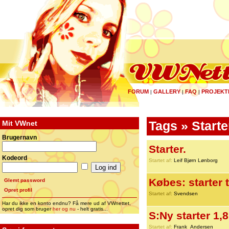
FORUM
GALLERY
FAQ
PROJEKT
|
|
|
Mit VWnet
Tags » Starte
Brugernavn
Starter.
Kodeord
Startet af:
Leif Bjørn Lønborg
Købes: starter 
Glemt password
Opret profil
Startet af:
Svendsen
Har du ikke en konto endnu? Få mere ud af VWnettet,
opret dig som bruger
her og nu
- helt gratis...
S:Ny starter 1,
Startet af:
Frank_Andersen