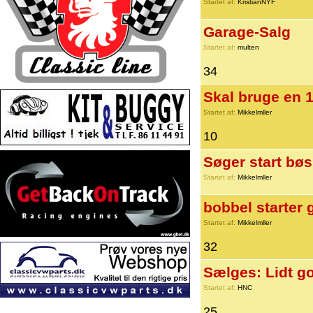
Startet af:
KristianNYF
Garage-Salg
Startet af:
multen
34
Skal bruge en 1
Startet af:
Mikkelmller
10
Søger start bøs
Startet af:
Mikkelmller
bobbel starter g
Startet af:
Mikkelmller
32
Sælges: Lidt g
Startet af:
HNC
25