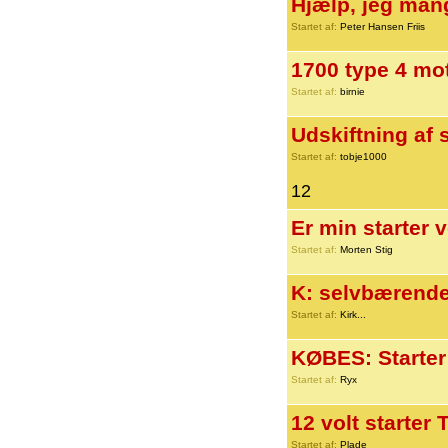
Hjælp, jeg man
Startet af:
Peter Hansen Friis
1700 type 4 mo
Startet af:
birnie
Udskiftning af s
Startet af:
tobje1000
12
Er min starter v
Startet af:
Morten Stig
K: selvbærende
Startet af:
Kirk...
KØBES: Starter
Startet af:
Ryx
12 volt starter 
Startet af:
Plade