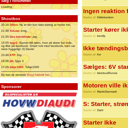
Søg i forummet
Loading
Ingen reaktion f
Startet af:
Kildebanken
Shoutbox
20:16
Dillen
:
Nu er der kun fake-dating at hente her.
Starter kører ik
21:48
SoLow
:
enig..
Startet af:
kentfp
21:55
Den halvblinde
:
Jep.....
15:55
type1
:
Savner lidt tiden, hvor alt skete her inde,
og ikke på facebook. Smart nok med facebook, men var
Ikke tændingsb
mere hyggeligt ;0) Daniel
Startet af:
Avi
23:46
KTP
:
Ktp
19:06
jbl
:
Type 3
Sælges: 6V sta
17:05
tobje1000
:
Tobje1000
Startet af:
kleinbusRonnie
Du kan se seneste
shout historik her
...
Motoren ville i
Sponsorer
Startet af:
MartinDanmark
S: Starter, str
Startet af:
Dahl
Starter Ikke