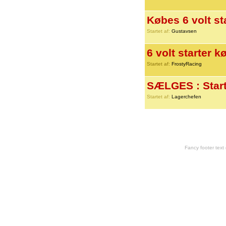
Købes 6 volt st
Startet af:
Gustavsen
6 volt starter 
Startet af:
FrostyRacing
SÆLGES : Starte
Startet af:
Lagerchefen
Fancy footer tex