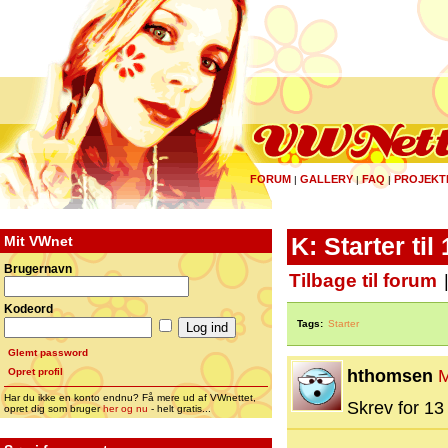
FORUM
GALLERY
FAQ
PROJEKT
|
|
|
Mit VWnet
K: Starter til
Brugernavn
Tilbage til forum
Kodeord
Tags:
Starter
Glemt password
Opret profil
hthomsen
Har du ikke en konto endnu? Få mere ud af VWnettet,
Skrev for 13 
opret dig som bruger
her og nu
- helt gratis...