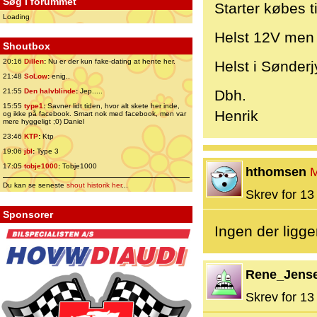
Søg i forummet
Starter købes t
Loading
Helst 12V men
Shoutbox
20:16
Dillen
:
Nu er der kun fake-dating at hente her.
Helst i Sønderj
21:48
SoLow
:
enig..
21:55
Den halvblinde
:
Jep.....
Dbh.
15:55
type1
:
Savner lidt tiden, hvor alt skete her inde,
Henrik
og ikke på facebook. Smart nok med facebook, men var
mere hyggeligt ;0) Daniel
23:46
KTP
:
Ktp
19:06
jbl
:
Type 3
17:05
tobje1000
:
Tobje1000
hthomsen
Du kan se seneste
shout historik her
...
Skrev for 13 
Sponsorer
Ingen der ligge
Rene_Jens
Skrev for 13 