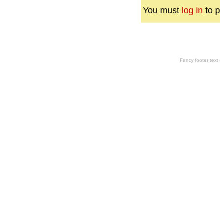
You must
log in
to p
Fancy footer tex