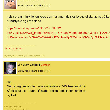
Skrev for 4 years siden | | | |
hvis det var mig ville jeg købe den her . men du skal bygge et start relæ på tæt
bundstykke og det futter a
https://www.ebay.de/itm/333301783609?
fits=Make%3AVW&_trkparms=ispr%3D1&hash=item4d9a559c39:g:7LEAA
5H&amdata=enc%3AAQAGAAACoPYe5NmHp%252B2JMhMi7yxGiTJkPrKr5t
-------------------------------------------
http://cph-air.dk/
jagtvogn skouenby @ webspeed.dk
Leif Bjørn Lønborg
Member
Skrev for 4 years siden | | | |
Hej.
Nu har jeg fået nogle nyere starterdele af VW Arne fra Vorre.
Så nu skulle jeg kunne få standeret en god starter sammen.
:>) Leif
-------------------------------------------
VWenlig Hilsen
Leif mob: 22 91 44 16