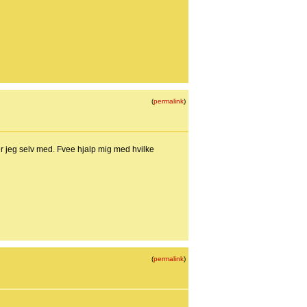
(
permalink
)
rer jeg selv med. Fvee hjalp mig med hvilke
(
permalink
)