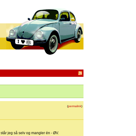
(
permalink
)
 står jeg så selv og mangler én - ØV.