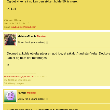
Og det virker, så nu kan den sikkert holde 50 år mere.
:>) Leif
-------------------------------------------
VWenlig Hilsen
Leif mob: 22 91 44 16
email:
spybuggy@gmail.com
kleinbusRonnie
Member
Skrev for 4 years siden | | | |
Det med at koble et relæ på er en god ide, et såkaldt 'hard start' relæ. Det kø
kabler og relæ der bør bruges.
R.
-------------------------------------------
kleinbusronnie@gmail.com
42920053
65' Splitbus Doubledoor
68' Westy camper
Farmer
Member
Skrev for 4 years siden | | | |