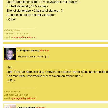
Jeg får brug for en stabil 12 V selvstarter til min Buggy ?
En helt almindelig 12 V starter ?
Eller et starterrelæ + 1 kulsæt til starteren ?
En der mon nogen her der vil sælge ?
:>) Leif
-------------------------------------------
VWenlig Hilsen
Leif mob: 22 91 44 16
email:
spybuggy@gmail.com
Leif Bjørn Lønborg
Member
Skrev for 4 years siden | | | |
Hej.
John Free har rådet mig til at renovere min gamle starter, så nu har jeg pillet 
Kan man købe reservedele til at renovere en starter med ?
Leif :>)
-------------------------------------------
VWenlig Hilsen
Leif mob: 22 91 44 16
email:
spybuggy@gmail.com
Den halvblinde
Member