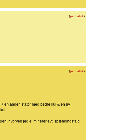
(
permalink
)
(
permalink
)
or + en anden stator med bedre kul & en ny
kul.
øglen, hvorved jeg eliminerer evt. spændingsfald