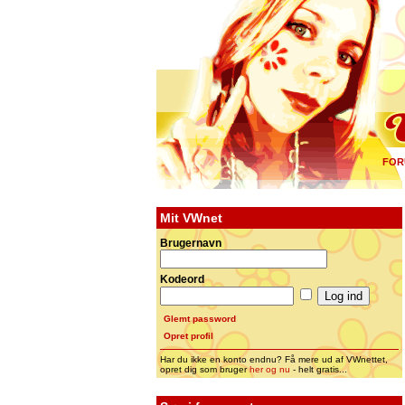
FOR
Mit VWnet
Brugernavn
Kodeord
Glemt password
Opret profil
Har du ikke en konto endnu? Få mere ud af VWnettet,
opret dig som bruger
her og nu
- helt gratis...