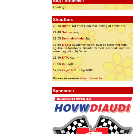
Søg i forummet
Loading
Shoutbox
20:16
Dillen
:
Nu er der kun fake-dating at hente her.
21:48
SoLow
:
enig..
21:55
Den halvblinde
:
Jep.....
15:55
type1
:
Savner lidt tiden, hvor alt skete her inde,
og ikke på facebook. Smart nok med facebook, men var
mere hyggeligt ;0) Daniel
23:46
KTP
:
Ktp
19:06
jbl
:
Type 3
17:05
tobje1000
:
Tobje1000
Du kan se seneste
shout historik her
...
Sponsorer