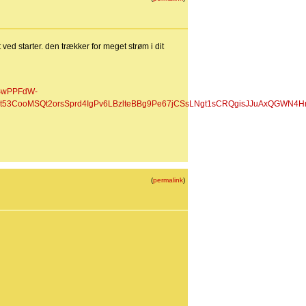
 ved starter. den trækker for meget strøm i dit
OSwPPFdW-
53CooMSQt2orsSprd4IgPv6LBzlteBBg9Pe67jCSsLNgt1sCRQgisJJuAxQGWN
(
permalink
)