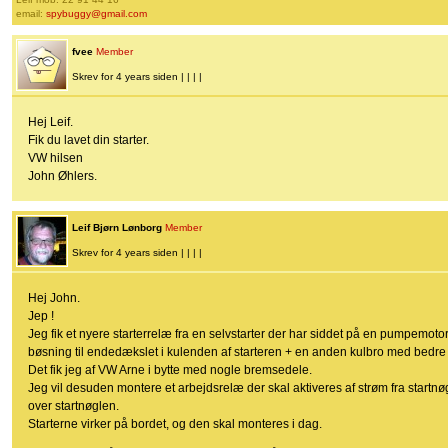
email:
spybuggy@gmail.com
fvee
Member
Skrev for 4 years siden | | | |
Hej Leif.
Fik du lavet din starter.
VW hilsen
John Øhlers.
Leif Bjørn Lønborg
Member
Skrev for 4 years siden | | | |
Hej John.
Jep !
Jeg fik et nyere starterrelæ fra en selvstarter der har siddet på en pumpemot
bøsning til endedækslet i kulenden af starteren + en anden kulbro med bedre 
Det fik jeg af VW Arne i bytte med nogle bremsedele.
Jeg vil desuden montere et arbejdsrelæ der skal aktiveres af strøm fra startn
over startnøglen.
Starterne virker på bordet, og den skal monteres i dag.