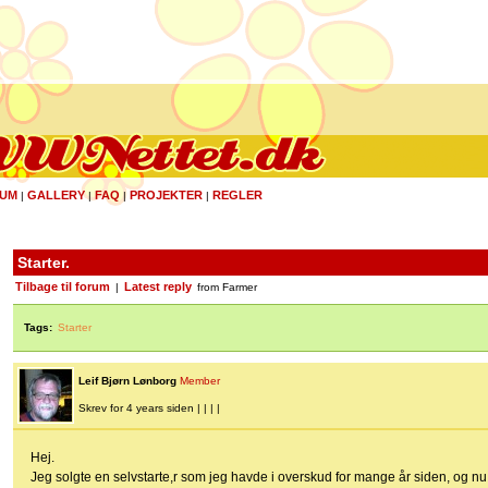
UM
GALLERY
FAQ
PROJEKTER
REGLER
|
|
|
|
Starter.
Tilbage til forum
Latest reply
|
from Farmer
Tags:
Starter
Leif Bjørn Lønborg
Member
Skrev for 4 years siden | | | |
Hej.
Jeg solgte en selvstarte,r som jeg havde i overskud for mange år siden, og nu