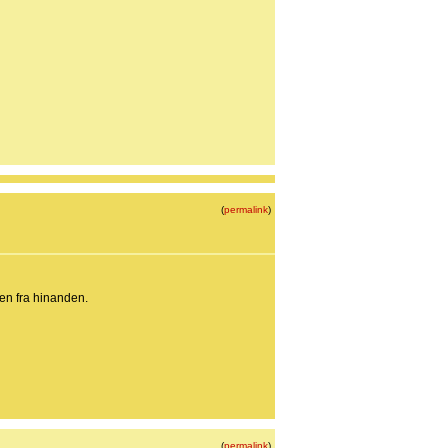
(
permalink
)
den fra hinanden.
(
permalink
)