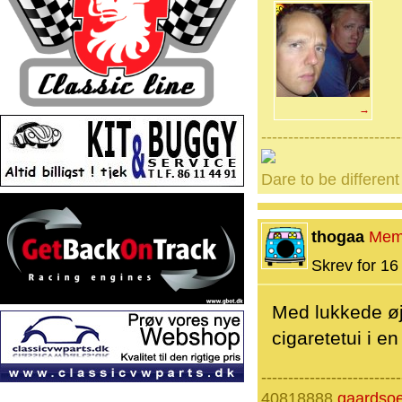
→
--------------------------
Dare to be different
thogaa
Mem
Skrev for 16 
Med lukkede øj
cigaretetui i en
--------------------------
40818888
gaardso