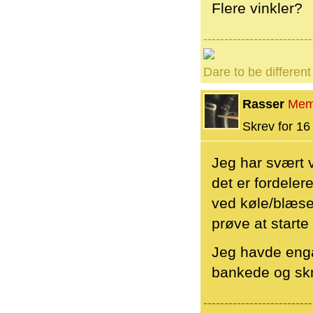
Flere vinkler?
--------------------------
Dare to be different
Rasser
Mem
Skrev for 16 
Jeg har svært v
det er fordele
ved køle/blæse/
prøve at start
Jeg havde enga
bankede og skra
--------------------------