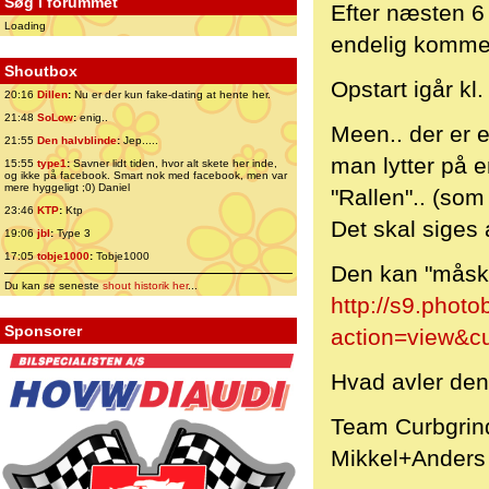
Søg i forummet
Efter næsten 6 
Loading
endelig komme
Shoutbox
Opstart igår kl
20:16
Dillen
:
Nu er der kun fake-dating at hente her.
21:48
SoLow
:
enig..
Meen.. der er e
21:55
Den halvblinde
:
Jep.....
man lytter på 
15:55
type1
:
Savner lidt tiden, hvor alt skete her inde,
og ikke på facebook. Smart nok med facebook, men var
mere hyggeligt ;0) Daniel
"Rallen".. (som
23:46
KTP
:
Ktp
Det skal siges 
19:06
jbl
:
Type 3
17:05
tobje1000
:
Tobje1000
Den kan "måske
Du kan se seneste
shout historik her
...
http://s9.phot
Sponsorer
action=view&c
Hvad avler den
Team Curbgrin
Mikkel+Anders