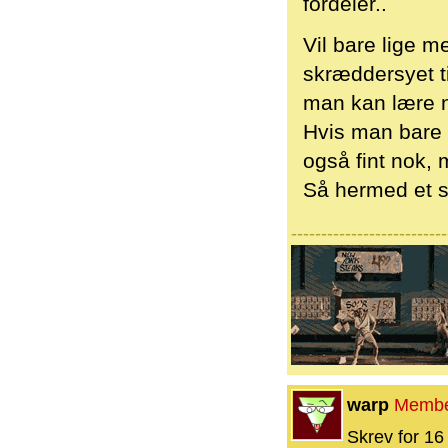
fordeler..
Vil bare lige m
skræddersyet ti
man kan lære n
Hvis man bare f
også fint nok, 
Så hermed et sk
--------------------------
warp
Memb
Skrev for 16 