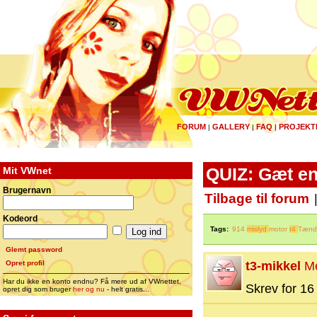
FORUM
GALLERY
FAQ
PROJEKT
|
|
|
Mit VWnet
QUIZ: Gæt en
Brugernavn
Tilbage til forum
Kodeord
Tags:
914
mislyd
motor
t4
Tænd
Glemt password
Opret profil
t3-mikkel
M
Har du ikke en konto endnu? Få mere ud af VWnettet,
Skrev for 16 
opret dig som bruger
her og nu
- helt gratis...