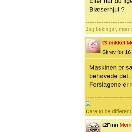
Eller har du li
Blæserhjul ?
--------------------------
Jeg beklager, men n
t3-mikkel
M
Skrev for 16 
Maskinen er sa
behøvede det..
Forslagene er n
--------------------------
Dare to be different
t2Finn
Mem