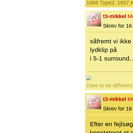
1966 Type2, 1957 
t3-mikkel
M
Skrev for 16 
såfremt vi ikke
lydklip på
i 5-1 surround..
--------------------------
Dare to be different
t3-mikkel
M
Skrev for 16 
Efter en fejlsø
konstateret at 