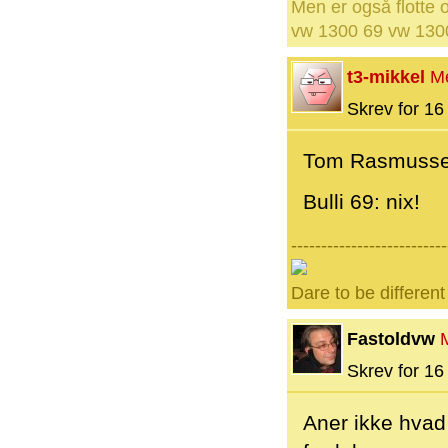
Men er også flotte o
vw 1300 69 vw 1300
t3-mikkel
M
Skrev for 16 
Tom Rasmussen:
Bulli 69: nix!
--------------------------
Dare to be different
Fastoldvw
Skrev for 16 
Aner ikke hvad 