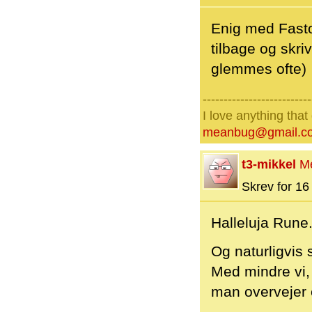
Enig med Fastol
tilbage og skri
glemmes ofte)
--------------------------
I love anything tha
meanbug@gmail.c
t3-mikkel
M
Skrev for 16 
Halleluja Rune.
Og naturligvis s
Med mindre vi,
man overvejer e