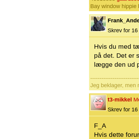
Bay window hippie
Frank_And
Skrev for 16 
Hvis du med tæ
på det. Det er
lægge den ud p
--------------------------
Jeg beklager, men n
t3-mikkel
M
Skrev for 16 
F_A
Hvis dette for