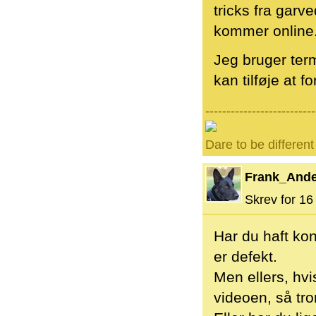
tricks fra garve
kommer online
Jeg bruger term
kan tilføje at f
--------------------------
Dare to be different
Frank_And
Skrev for 16 
Har du haft ko
er defekt.
Men ellers, hv
videoen, så tror