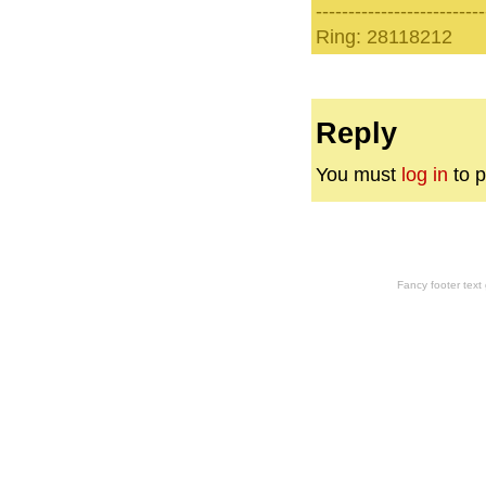
--------------------------
Ring: 28118212
Reply
You must
log in
to p
Fancy footer tex