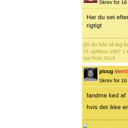
Skrev for 16 
Har du set efte
rigtigt
--------------------------
(Er du fuld så tag 
T1 splitbus 1967 1.
Vw Polo 2013
ploug
Memb
Skrev for 16 
fandme ked af ,
hvis det ikke er
--------------------------