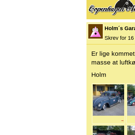
Holm´s Gar
Skrev for 16 
Er lige kommet 
masse at luftkø
Holm
→