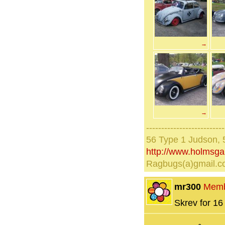
→
→
--------------------------
56 Type 1 Judson, 
http://www.holmsg
Ragbugs(a)gmail.
mr300
Mem
Skrev for 16 