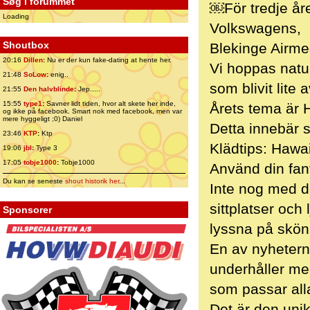
Søg i forummet
￼För tredje åre
Loading
Volkswagens,
Shoutbox
Blekinge Airme
20:16
Dillen
:
Nu er der kun fake-dating at hente her.
Vi hoppas natur
21:48
SoLow
:
enig..
som blivit lite
21:55
Den halvblinde
:
Jep.....
15:55
type1
:
Savner lidt tiden, hvor alt skete her inde,
Årets tema är 
og ikke på facebook. Smart nok med facebook, men var
mere hyggeligt ;0) Daniel
Detta innebär 
23:46
KTP
:
Ktp
Klädtips: Hawai
19:06
jbl
:
Type 3
17:05
tobje1000
:
Tobje1000
Använd din fanta
Du kan se seneste
shout historik her
...
Inte nog med d
sittplatser oc
Sponsorer
lyssna på skö
En av nyheterna
underhåller m
som passar all
Det är den uni