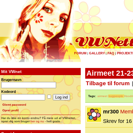
FORUM
GALLERY
FAQ
PROJEKT
|
|
|
Mit VWnet
Airmeet 21-2
Brugernavn
Tilbage til forum
Kodeord
Tags:
airmeet
bugpeople
Hoodr
Glemt password
Opret profil
mr300
Mem
Har du ikke en konto endnu? Få mere ud af VWnettet,
Skrev for 16 
opret dig som bruger
her og nu
- helt gratis...