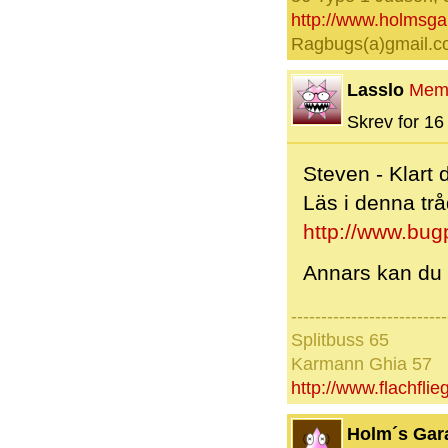
http://www.holmsg
Ragbugs(a)gmail.
Lasslo
Mem
Skrev for 16 
Steven - Klart
Läs i denna tr
http://www.bu
Annars kan du 
--------------------------
Splitbuss 65
Karmann Ghia 57
http://www.flachfli
Holm´s Gar