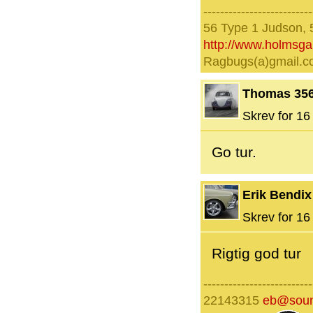
--------------------------
56 Type 1 Judson, 
http://www.holmsg
Ragbugs(a)gmail.
Thomas 35
Skrev for 16 
Go tur.
Erik Bendix
Skrev for 16 
Rigtig god tur
--------------------------
22143315
eb@soun