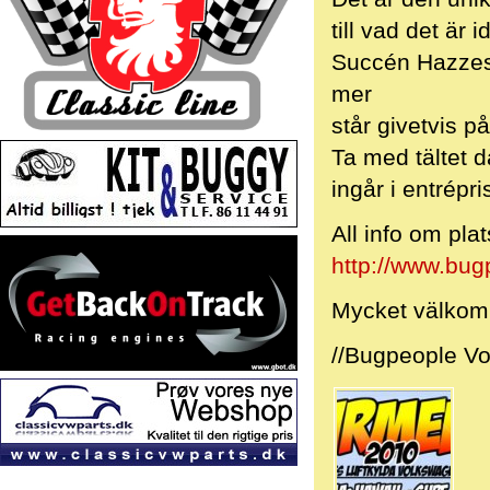
till vad det är
Succén Hazzes 
mer
står givetvis 
Ta med tältet 
ingår i entrépri
All info om pla
http://www.bug
Mycket välkomm
//Bugpeople V