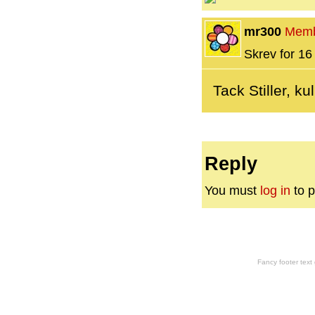
mr300
Mem
Skrev for 16 
Tack Stiller, k
Reply
You must
log in
to p
Fancy footer tex