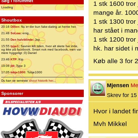
Søg i forummet
1 stk 1600 tror
Loading
mange år. 100
Shoutbox
1 stk 1300 tror
20:16
Dillen
:
Nu er der kun fake-dating at hente her.
har stået i man
21:48
SoLow
:
enig..
1 stk 1200 tror
21:55
Den halvblinde
:
Jep.....
15:55
type1
:
Savner lidt tiden, hvor alt skete her inde,
hk. har sidet i
og ikke på facebook. Smart nok med facebook, men var
mere hyggeligt ;0) Daniel
Køb alle 3 for 
23:46
KTP
:
Ktp
19:06
jbl
:
Type 3
17:05
tobje1000
:
Tobje1000
Du kan se seneste
shout historik her
...
Mjensen
Me
Sponsorer
Skrev for 15 
Hvor i landet f
Mvh Mikkel