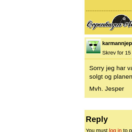
--------------------------
karmannjep
Skrev for 15 
Sorry jeg har 
solgt og plane
Mvh. Jesper
Reply
You must
log in
to p