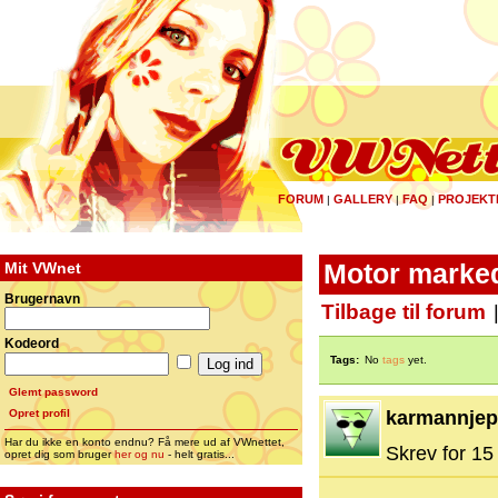
FORUM
GALLERY
FAQ
PROJEKT
|
|
|
Mit VWnet
Motor marke
Brugernavn
Tilbage til forum
Kodeord
Tags:
No
tags
yet.
Glemt password
Opret profil
karmannjep
Har du ikke en konto endnu? Få mere ud af VWnettet,
Skrev for 15 
opret dig som bruger
her og nu
- helt gratis...