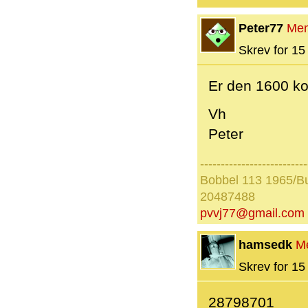
Peter77
Me
Skrev for 15 
Er den 1600 kom
Vh
Peter
--------------------------
Bobbel 113 1965/B
20487488
pvvj77@gmail.com
hamsedk
M
Skrev for 15 
28798701