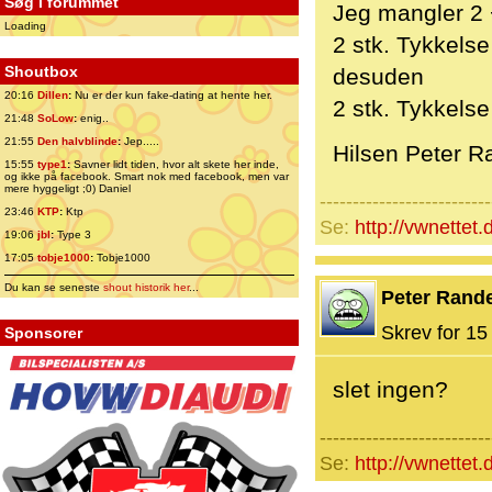
Søg i forummet
Jeg mangler 2 +
Loading
2 stk. Tykkels
Shoutbox
desuden
20:16
Dillen
:
Nu er der kun fake-dating at hente her.
2 stk. Tykkelse
21:48
SoLow
:
enig..
21:55
Den halvblinde
:
Jep.....
Hilsen Peter R
15:55
type1
:
Savner lidt tiden, hvor alt skete her inde,
og ikke på facebook. Smart nok med facebook, men var
mere hyggeligt ;0) Daniel
--------------------------
23:46
KTP
:
Ktp
Se:
http://vwnettet
19:06
jbl
:
Type 3
17:05
tobje1000
:
Tobje1000
Du kan se seneste
shout historik her
...
Peter Rand
Skrev for 15 
Sponsorer
slet ingen?
--------------------------
Se:
http://vwnettet