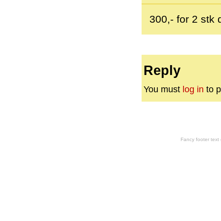
300,- for 2 stk
Reply
You must
log in
to p
Fancy footer tex