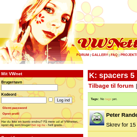
FORUM
GALLERY
FAQ
PROJEKT
|
|
|
Mit VWnet
K: spacers 5
Brugernavn
Tilbage til forum
Kodeord
Tags:
No
tags
yet.
Glemt password
Opret profil
Peter Rand
Har du ikke en konto endnu? Få mere ud af VWnettet,
Skrev for 15 
opret dig som bruger
her og nu
- helt gratis...