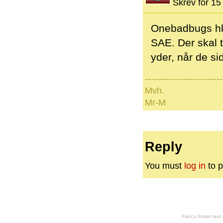
Skrev for 15 
Onebadbugs hkta
SAE. Der skal t
yder, når de sid
--------------------------
Mvh.
Mr-M
Reply
You must
log in
to p
Fancy footer tex