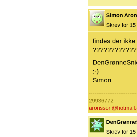
Simon Aro
Skrev for 15 
findes der ikk
????????????
DenGrønneSnige
;-)
Simon
--------------------------
29936772
aronsson@hotmail.
DenGrønne
Skrev for 15 