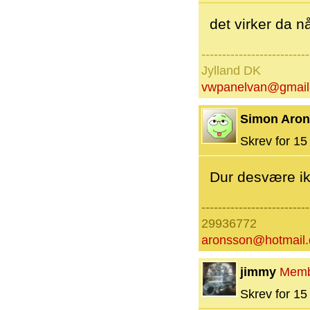
det virker da nå
--------------------------
Jylland DK
vwpanelvan@gmail
Simon Aro
Skrev for 15 
Dur desvære ikk
--------------------------
29936772
aronsson@hotmail.
jimmy
Memb
Skrev for 15 