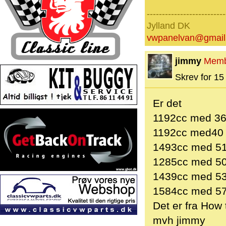
--------------------------
Jylland DK
vwpanelvan@gmail
jimmy
Memb
Skrev for 15 
Er det
1192cc med 36
1192cc med40 
1493cc med 51
1285cc med 50
1439cc med 53
1584cc med 57
Det er fra How
mvh jimmy