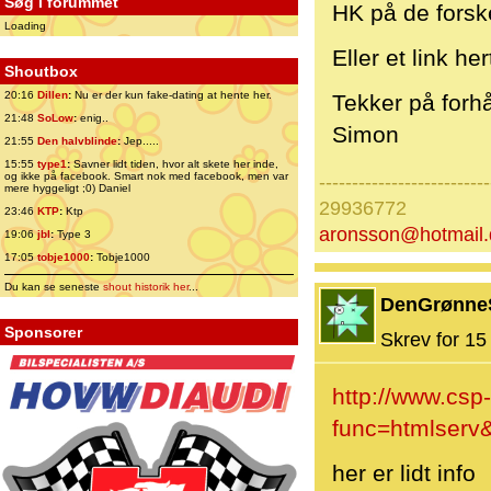
Søg i forummet
HK på de forsk
Loading
Eller et link her
Shoutbox
20:16
Dillen
:
Nu er der kun fake-dating at hente her.
Tekker på forh
21:48
SoLow
:
enig..
Simon
21:55
Den halvblinde
:
Jep.....
15:55
type1
:
Savner lidt tiden, hvor alt skete her inde,
og ikke på facebook. Smart nok med facebook, men var
--------------------------
mere hyggeligt ;0) Daniel
29936772
23:46
KTP
:
Ktp
aronsson@hotmail.
19:06
jbl
:
Type 3
17:05
tobje1000
:
Tobje1000
Du kan se seneste
shout historik her
...
DenGrønne
Sponsorer
Skrev for 15 
http://www.csp
func=htmlserv
her er lidt info