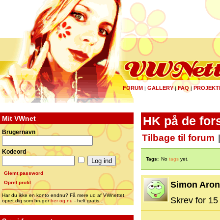
FORUM
GALLERY
FAQ
PROJEKT
|
|
|
Mit VWnet
HK på de for
Brugernavn
Tilbage til forum
Kodeord
Tags:
No
tags
yet.
Glemt password
Opret profil
Simon Aro
Har du ikke en konto endnu? Få mere ud af VWnettet,
Skrev for 15 
opret dig som bruger
her og nu
- helt gratis...