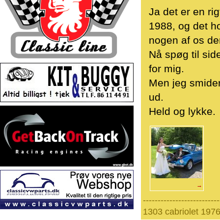
Ja det er en ri
1988, og det ho
nogen af os de
Nå spøg til sid
for mig.
Men jeg smider
ud.
Held og lykke.
→
--------------------------
1303 cabriolet 197