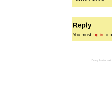
Reply
You must
log in
to p
Fancy footer tex