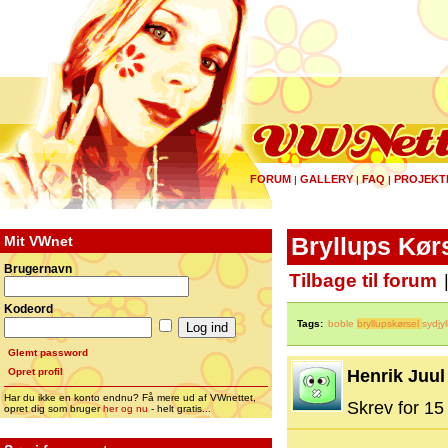
FORUM
GALLERY
FAQ
PROJEKT
|
|
|
Mit VWnet
Bryllups Kørs
Brugernavn
Tilbage til forum
Kodeord
Tags:
boble
bryllupskørsel
sydjy
Glemt password
Opret profil
Henrik Juul
Har du ikke en konto endnu? Få mere ud af VWnettet,
Skrev for 15 
opret dig som bruger
her og nu
- helt gratis...