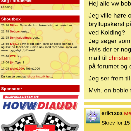
Søg i forummet
Hej alle vw bob
Loading
Jeg ville høre 
Shoutbox
bryllupskørsl 
20:16
Dillen
:
Nu er der kun fake-dating at hente her.
ved Kolding?
21:48
SoLow
:
enig..
21:55
Den halvblinde
:
Jep.....
Jeg søger som s
15:55
type1
:
Savner lidt tiden, hvor alt skete her inde,
og ikke på facebook. Smart nok med facebook, men var
Hvis der er no
mere hyggeligt ;0) Daniel
mail til
christe
23:46
KTP
:
Ktp
19:06
jbl
:
Type 3
på forumet og e
17:05
tobje1000
:
Tobje1000
Du kan se seneste
shout historik her
...
Jeg ser frem til
Sponsorer
Mvh. en boble 
erik1303
Me
Skrev for 15 