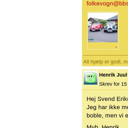
folkevogn@bb
→
--------------------------
Alt hjælp er godt, 
Henrik Juul
Skrev for 15 
Hej Svend Erik
Jeg har ikke mo
boble, men vi er
Mvh. Henrik