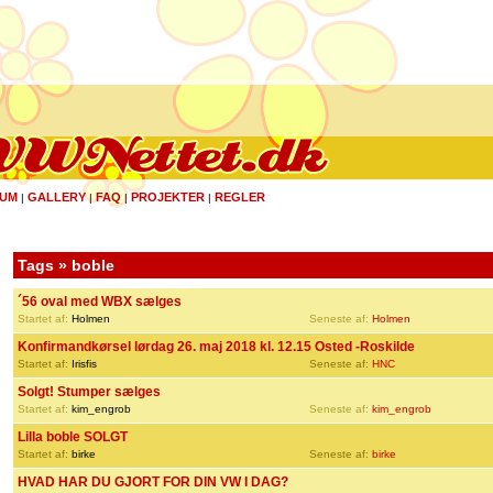
UM
GALLERY
FAQ
PROJEKTER
REGLER
|
|
|
|
Tags » boble
´56 oval med WBX sælges
Startet af:
Holmen
Seneste af:
Holmen
Konfirmandkørsel lørdag 26. maj 2018 kl. 12.15 Osted -Roskilde
Startet af:
Irisfis
Seneste af:
HNC
Solgt! Stumper sælges
Startet af:
kim_engrob
Seneste af:
kim_engrob
Lilla boble SOLGT
Startet af:
birke
Seneste af:
birke
HVAD HAR DU GJORT FOR DIN VW I DAG?