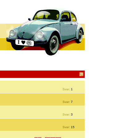
Svar:
1
Svar:
7
Svar:
3
Svar:
15