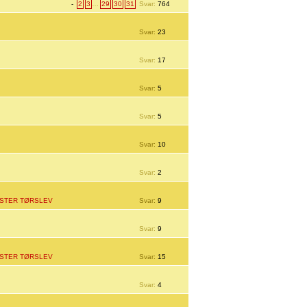
-
2
3
…
29
30
31
Svar:
764
Svar:
23
Svar:
17
Svar:
5
Svar:
5
Svar:
10
Svar:
2
STER TØRSLEV
Svar:
9
Svar:
9
STER TØRSLEV
Svar:
15
Svar:
4