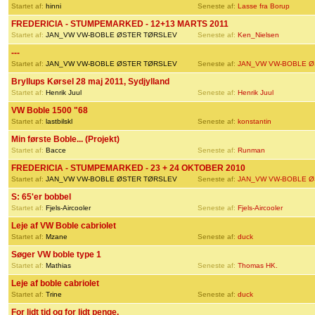
Startet af:
hinni
Seneste af:
Lasse fra Borup
FREDERICIA - STUMPEMARKED - 12+13 MARTS 2011
Startet af:
JAN_VW VW-BOBLE ØSTER TØRSLEV
Seneste af:
Ken_Nielsen
---
Startet af:
JAN_VW VW-BOBLE ØSTER TØRSLEV
Seneste af:
JAN_VW VW-BOBLE Ø
Bryllups Kørsel 28 maj 2011, Sydjylland
Startet af:
Henrik Juul
Seneste af:
Henrik Juul
VW Boble 1500 "68
Startet af:
lastbilskl
Seneste af:
konstantin
Min første Boble... (Projekt)
Startet af:
Bacce
Seneste af:
Runman
FREDERICIA - STUMPEMARKED - 23 + 24 OKTOBER 2010
Startet af:
JAN_VW VW-BOBLE ØSTER TØRSLEV
Seneste af:
JAN_VW VW-BOBLE Ø
S: 65'er bobbel
Startet af:
Fjels-Aircooler
Seneste af:
Fjels-Aircooler
Leje af VW Boble cabriolet
Startet af:
Mzane
Seneste af:
duck
Søger VW boble type 1
Startet af:
Mathias
Seneste af:
Thomas HK.
Leje af boble cabriolet
Startet af:
Trine
Seneste af:
duck
For lidt tid og for lidt penge.