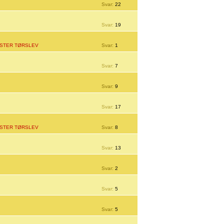
Svar:
22
Svar:
19
STER TØRSLEV
Svar:
1
Svar:
7
Svar:
9
Svar:
17
STER TØRSLEV
Svar:
8
Svar:
13
Svar:
2
Svar:
5
Svar:
5