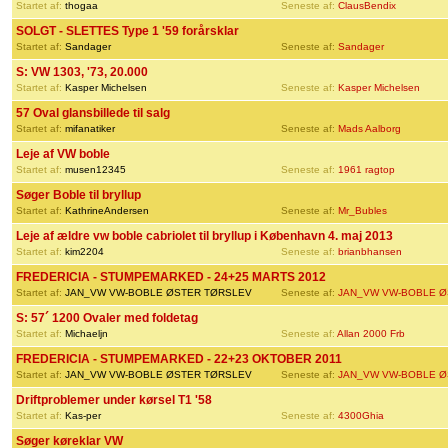
Startet af:
thogaa
Seneste af:
ClausBendix
SOLGT - SLETTES Type 1 '59 forårsklar
Startet af:
Sandager
Seneste af:
Sandager
S: VW 1303, '73, 20.000
Startet af:
Kasper Michelsen
Seneste af:
Kasper Michelsen
57 Oval glansbillede til salg
Startet af:
mifanatiker
Seneste af:
Mads Aalborg
Leje af VW boble
Startet af:
musen12345
Seneste af:
1961 ragtop
Søger Boble til bryllup
Startet af:
KathrineAndersen
Seneste af:
Mr_Bubles
Leje af ældre vw boble cabriolet til bryllup i København 4. maj 2013
Startet af:
kim2204
Seneste af:
brianbhansen
FREDERICIA - STUMPEMARKED - 24+25 MARTS 2012
Startet af:
JAN_VW VW-BOBLE ØSTER TØRSLEV
Seneste af:
JAN_VW VW-BOBLE Ø
S: 57´ 1200 Ovaler med foldetag
Startet af:
Michaeljn
Seneste af:
Allan 2000 Frb
FREDERICIA - STUMPEMARKED - 22+23 OKTOBER 2011
Startet af:
JAN_VW VW-BOBLE ØSTER TØRSLEV
Seneste af:
JAN_VW VW-BOBLE Ø
Driftproblemer under kørsel T1 '58
Startet af:
Kas-per
Seneste af:
4300Ghia
Søger køreklar VW