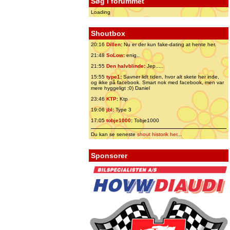
Søg i forummet
Loading
Shoutbox
20:16
Dillen
:
Nu er der kun fake-dating at hente her.
21:48
SoLow
:
enig..
21:55
Den halvblinde
:
Jep.....
15:55
type1
:
Savner lidt tiden, hvor alt skete her inde,
og ikke på facebook. Smart nok med facebook, men var
mere hyggeligt ;0) Daniel
23:46
KTP
:
Ktp
19:06
jbl
:
Type 3
17:05
tobje1000
:
Tobje1000
Du kan se seneste
shout historik her
...
Sponsorer