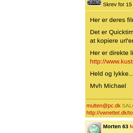
Skrev for 15 
Her er deres fil
Det er Quicktim
at kopiere url'e
Her er direkte 
http://www.ku
Held og lykke..
Mvh Michael
--------------------------
multen@pc.dk
SAL
http://vwnettet.dk/
Morten 63
M