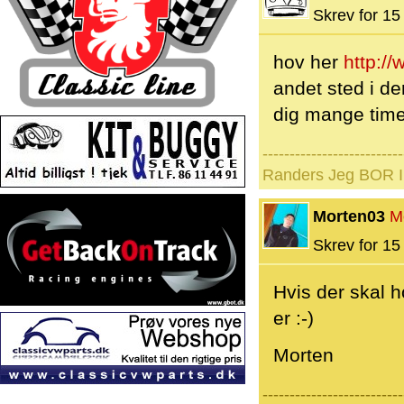
Skrev for 15 
hov her
http:/
andet sted i de
dig mange timer
--------------------------
Randers Jeg BOR I 
Morten03
M
Skrev for 15 
Hvis der skal h
er :-)
Morten
--------------------------