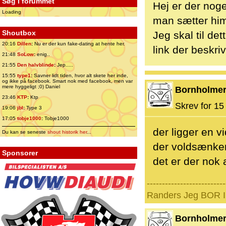
Søg i forummet
Hej er der noge
Loading
man sætter him
Shoutbox
Jeg skal til det
20:16
Dillen
:
Nu er der kun fake-dating at hente her.
link der beskri
21:48
SoLow
:
enig..
21:55
Den halvblinde
:
Jep.....
15:55
type1
:
Savner lidt tiden, hvor alt skete her inde,
og ikke på facebook. Smart nok med facebook, men var
mere hyggeligt ;0) Daniel
Bornholme
23:46
KTP
:
Ktp
Skrev for 15 
19:06
jbl
:
Type 3
17:05
tobje1000
:
Tobje1000
der ligger en 
Du kan se seneste
shout historik her
...
der voldsænker
Sponsorer
det er der nok 
--------------------------
Randers Jeg BOR I 
Bornholme