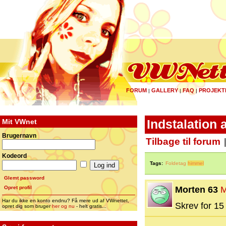
FORUM
GALLERY
FAQ
PROJEKT
|
|
|
Mit VWnet
Indstalation 
Brugernavn
Tilbage til forum
Kodeord
Tags:
Foldetag
himmel
Glemt password
Opret profil
Morten 63
M
Har du ikke en konto endnu? Få mere ud af VWnettet,
Skrev for 15 
opret dig som bruger
her og nu
- helt gratis...