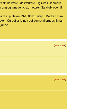
r skulle være lidt stærkere. Og ikke i Danmark
r ung og tunede type1 motorer. Så vi gik over til
ges til at putte en 13-1600 krumtap i. Det kan man
kken. Og det er jo nok det den skal bruges til når
hjælpe.
(
permalink
)
(
permalink
)