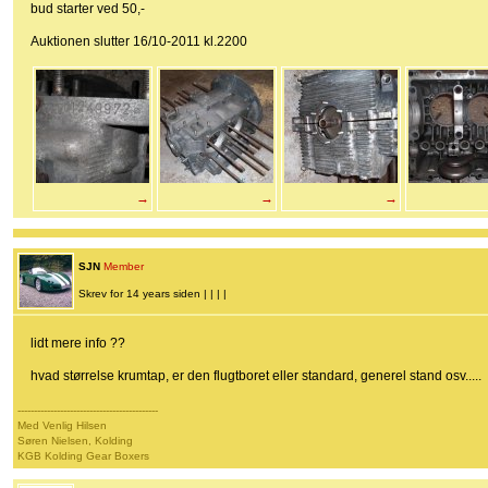
bud starter ved 50,-
Auktionen slutter 16/10-2011 kl.2200
→
→
→
SJN
Member
Skrev for 14 years siden | | | |
lidt mere info ??
hvad størrelse krumtap, er den flugtboret eller standard, generel stand osv.....
-------------------------------------------
Med Venlig Hilsen
Søren Nielsen, Kolding
KGB Kolding Gear Boxers