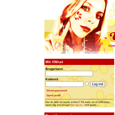
FOR
Mit VWnet
Brugernavn
Kodeord
Glemt password
Opret profil
Har du ikke en konto endnu? Få mere ud af VWnettet,
opret dig som bruger
her og nu
- helt gratis...