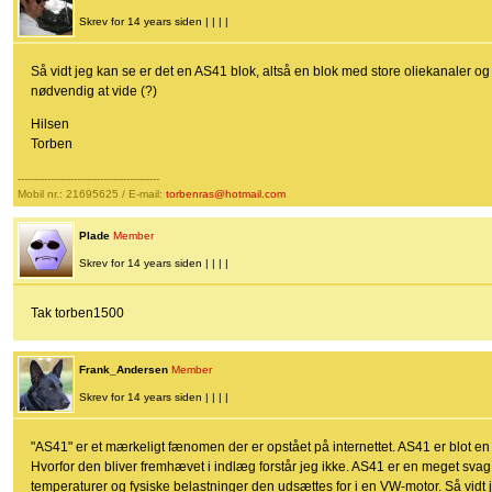
Skrev for 14 years siden | | | |
Så vidt jeg kan se er det en AS41 blok, altså en blok med store oliekanaler og
nødvendig at vide (?)
Hilsen
Torben
-------------------------------------------
Mobil nr.: 21695625 / E-mail:
torbenras@hotmail.com
Plade
Member
Skrev for 14 years siden | | | |
Tak torben1500
Frank_Andersen
Member
Skrev for 14 years siden | | | |
"AS41" er et mærkeligt fænomen der er opstået på internettet. AS41 er blot en 
Hvorfor den bliver fremhævet i indlæg forstår jeg ikke. AS41 er en meget svag 
temperaturer og fysiske belastninger den udsættes for i en VW-motor. Så vidt j