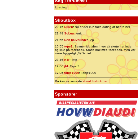
Søg i forummet
Loading
Shoutbox
20:16
Dillen
:
Nu er der kun fake-dating at hente her.
21:48
SoLow
:
enig..
21:55
Den halvblinde
:
Jep.....
15:55
type1
:
Savner lidt tiden, hvor alt skete her inde,
og ikke på facebook. Smart nok med facebook, men var
mere hyggeligt ;0) Daniel
23:46
KTP
:
Ktp
19:06
jbl
:
Type 3
17:05
tobje1000
:
Tobje1000
Du kan se seneste
shout historik her
...
Sponsorer