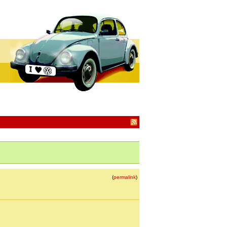
(
permalink
)