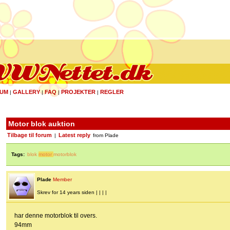
UM
GALLERY
FAQ
PROJEKTER
REGLER
|
|
|
|
Motor blok auktion
Tilbage til forum
Latest reply
|
from Plade
Tags:
blok
motor
motorblok
Plade
Member
Skrev for 14 years siden | | | |
har denne motorblok til overs.
94mm