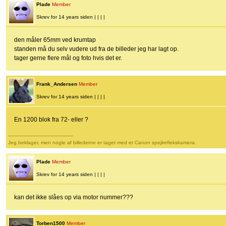
Plade
Member
Skrev for 14 years siden | | | |
den måler 65mm ved krumtap
standen må du selv vudere ud fra de billeder jeg har lagt op.
tager gerne flere mål og foto hvis det er.
Frank_Andersen
Member
Skrev for 14 years siden | | | |
En 1200 blok fra 72- eller ?
-------------------------------------------
Jeg beklager, men nogle af billederne er taget med et Canon spejlreflekskamera.
Plade
Member
Skrev for 14 years siden | | | |
kan det ikke slåes op via motor nummer???
Torben1500
Member