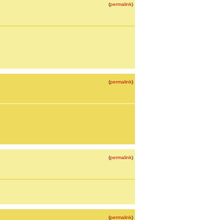
(
permalink
)
(
permalink
)
(
permalink
)
(
permalink
)