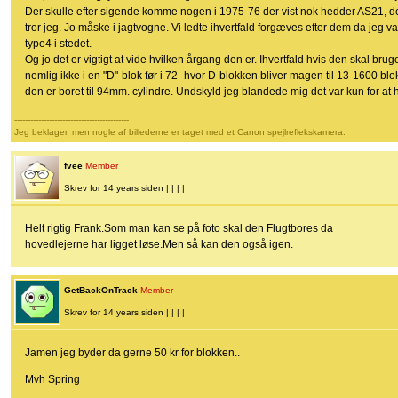
Der skulle efter sigende komme nogen i 1975-76 der vist nok hedder AS21, de
tror jeg. Jo måske i jagtvogne. Vi ledte ihvertfald forgæves efter dem da jeg va
type4 i stedet.
Og jo det er vigtigt at vide hvilken årgang den er. Ihvertfald hvis den skal bru
nemlig ikke i en "D"-blok før i 72- hvor D-blokken bliver magen til 13-1600 blo
den er boret til 94mm. cylindre. Undskyld jeg blandede mig det var kun for at 
-------------------------------------------
Jeg beklager, men nogle af billederne er taget med et Canon spejlreflekskamera.
fvee
Member
Skrev for 14 years siden | | | |
Helt rigtig Frank.Som man kan se på foto skal den Flugtbores da
hovedlejerne har ligget løse.Men så kan den også igen.
GetBackOnTrack
Member
Skrev for 14 years siden | | | |
Jamen jeg byder da gerne 50 kr for blokken..
Mvh Spring