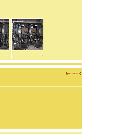
→
→
(
permalink
)