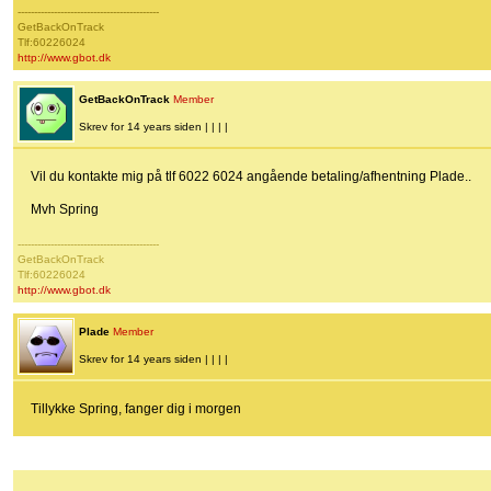
-------------------------------------------
GetBackOnTrack
Tlf:60226024
http://www.gbot.dk
GetBackOnTrack
Member
Skrev for 14 years siden | | | |
Vil du kontakte mig på tlf 6022 6024 angående betaling/afhentning Plade..
Mvh Spring
-------------------------------------------
GetBackOnTrack
Tlf:60226024
http://www.gbot.dk
Plade
Member
Skrev for 14 years siden | | | |
Tillykke Spring, fanger dig i morgen