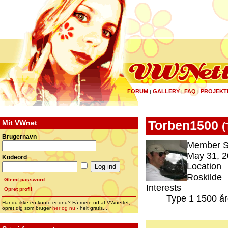
FORUM
GALLERY
FAQ
PROJEKT
|
|
|
Mit VWnet
Torben1500
(
Brugernavn
Member S
May 31, 2
Kodeord
Location
Roskilde
Glemt password
Interests
Opret profil
Type 1 1500 å
Har du ikke en konto endnu? Få mere ud af VWnettet,
opret dig som bruger
her og nu
- helt gratis...