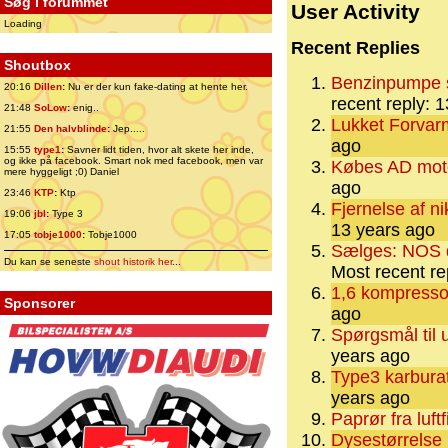
Søg i forummet
User Activity
Loading
Recent Replies
Shoutbox
Benzinpumpe s
20:16
Dillen
:
Nu er der kun fake-dating at hente her.
recent reply: 
21:48
SoLow
:
enig..
Lukket Forvar
21:55
Den halvblinde
:
Jep.....
ago
15:55
type1
:
Savner lidt tiden, hvor alt skete her inde,
og ikke på facebook. Smart nok med facebook, men var
Købes AD moto
mere hyggeligt ;0) Daniel
ago
23:46
KTP
:
Ktp
Fjernelse af ni
19:06
jbl
:
Type 3
13 years ago
17:05
tobje1000
:
Tobje1000
Sælges: NOS d
Du kan se seneste
shout historik her
...
Most recent re
1,6 kompresso
Sponsorer
ago
Spørgsmål til 
years ago
Type3 karburat
years ago
Paprør fra luftfi
Dysestørrelse