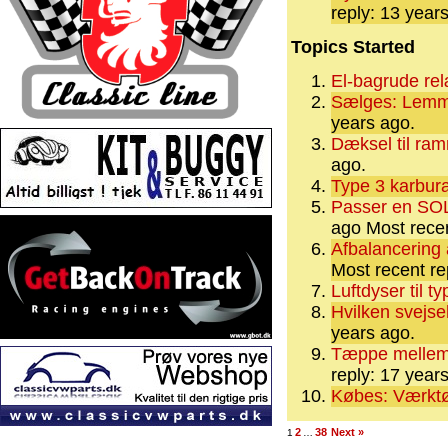
reply: 13 year
Topics Started
El-bagrude re
Sælges: Lemme
years ago.
Dæksel til ra
ago.
Type 3 karbur
Passer en SO
ago
Most recen
Most recent re
Luftdyser til t
Hvilken svejse
years ago.
Tæppe mellem 
reply: 17 year
Købes: Værktøj
2
38
Next »
1
…