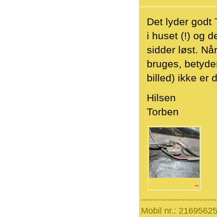
Det lyder godt T
i huset (!) og 
sidder løst. Når
bruges, betyder
billed) ikke er 
Hilsen
Torben
→
--------------------------
Mobil nr.: 21695625