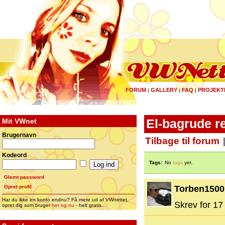
FORUM
GALLERY
FAQ
PROJEKT
|
|
|
Mit VWnet
El-bagrude r
Brugernavn
Tilbage til forum
Kodeord
Tags:
No
tags
yet.
Glemt password
Opret profil
Torben1500
Har du ikke en konto endnu? Få mere ud af VWnettet,
Skrev for 17 
opret dig som bruger
her og nu
- helt gratis...