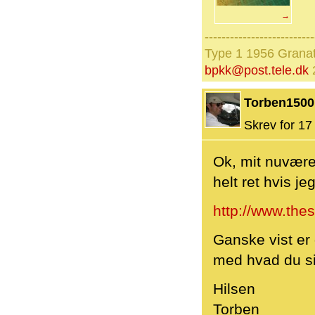
→
--------------------------
Type 1 1956 Granat
bpkk@post.tele.dk
Torben1500
Skrev for 17 
Ok, mit nuværen
helt ret hvis je
http://www.the
Ganske vist er
med hvad du sig
Hilsen
Torben