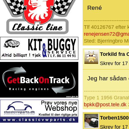
René
--------------------------
Tlf 40126767 efter 
renejensen72@gma
Sted: Bjerringbro Mi
Torkild fra 
Skrev for 17 
Jeg har sådan e
--------------------------
Type 1 1956 Granat
bpkk@post.tele.dk
Torben1500
Skrev for 17 