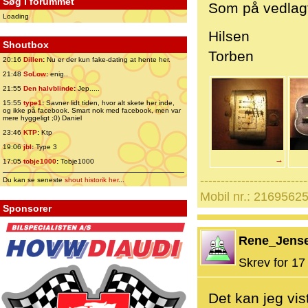
Søg i forummet
Som på vedlag
Loading
Hilsen
Shoutbox
Torben
20:16
Dillen
:
Nu er der kun fake-dating at hente her.
21:48
SoLow
:
enig..
21:55
Den halvblinde
:
Jep.....
15:55
type1
:
Savner lidt tiden, hvor alt skete her inde,
og ikke på facebook. Smart nok med facebook, men var
mere hyggeligt ;0) Daniel
23:46
KTP
:
Ktp
19:06
jbl
:
Type 3
→
17:05
tobje1000
:
Tobje1000
--------------------------
Du kan se seneste
shout historik her
...
Mobil nr.: 21695625
Sponsorer
Rene_Jens
Skrev for 17 
Det kan jeg vis