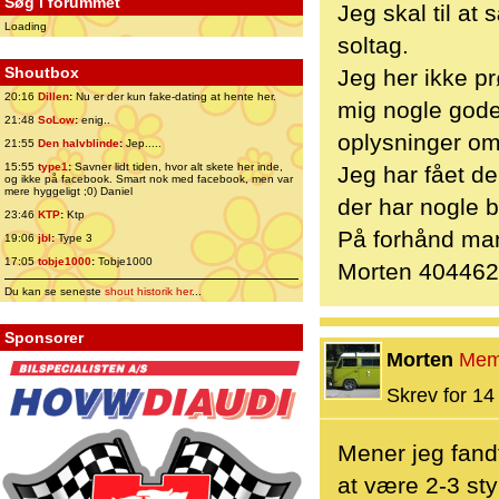
Søg i forummet
Jeg skal til at
Loading
soltag.
Shoutbox
Jeg her ikke pr
20:16
Dillen
:
Nu er der kun fake-dating at hente her.
mig nogle gode
21:48
SoLow
:
enig..
oplysninger om
21:55
Den halvblinde
:
Jep.....
15:55
type1
:
Savner lidt tiden, hvor alt skete her inde,
Jeg har fået d
og ikke på facebook. Smart nok med facebook, men var
mere hyggeligt ;0) Daniel
der har nogle b
23:46
KTP
:
Ktp
På forhånd ma
19:06
jbl
:
Type 3
17:05
tobje1000
:
Tobje1000
Morten 40446
Du kan se seneste
shout historik her
...
Sponsorer
Morten
Mem
Skrev for 14 
Mener jeg fandt
at være 2-3 sty