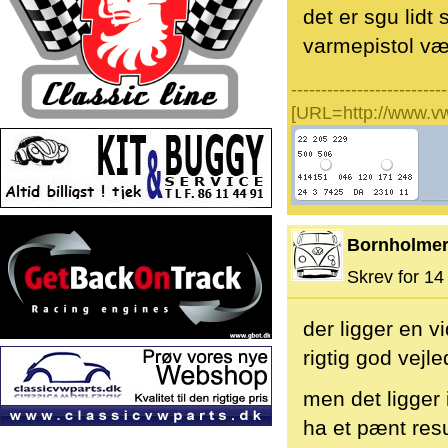
det er sgu lidt
varmepistol væ
--------------------------
[URL=http://www.v
Bornholme
Skrev for 14 
der ligger en v
rigtig god vejle
men det ligger 
ha et pænt resu