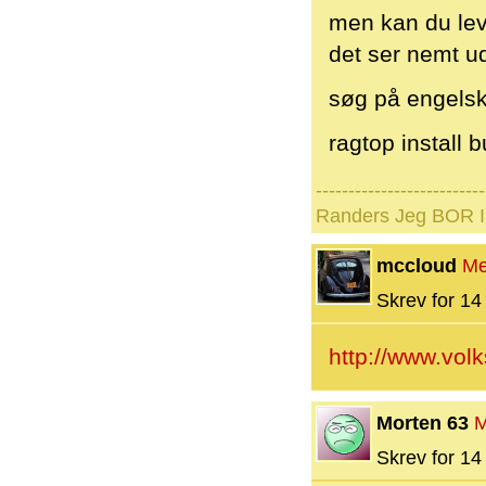
men kan du lev
det ser nemt ud
søg på engels
ragtop install 
--------------------------
Randers Jeg BOR I 
mccloud
Me
Skrev for 14 
http://www.vo
Morten 63
M
Skrev for 14 