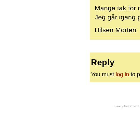
Mange tak for
Jeg går igang p
Hilsen Morten
Reply
You must
log in
to p
Fancy footer tex