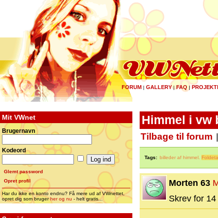
FORUM
GALLERY
FAQ
PROJEKT
|
|
|
Mit VWnet
Himmel i vw 
Brugernavn
Tilbage til forum
Kodeord
Tags:
billeder af himmel.
Foldet
Glemt password
Opret profil
Morten 63
M
Har du ikke en konto endnu? Få mere ud af VWnettet,
Skrev for 14 
opret dig som bruger
her og nu
- helt gratis...