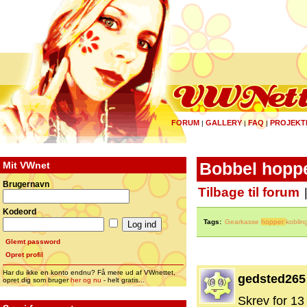
FORUM
GALLERY
FAQ
PROJEKT
|
|
|
Mit VWnet
Bobbel hoppe
Brugernavn
Tilbage til forum
Kodeord
Tags:
Gearkasse
hopper
koblin
Glemt password
Opret profil
Har du ikke en konto endnu? Få mere ud af VWnettet,
gedsted265
opret dig som bruger
her og nu
- helt gratis...
Skrev for 13 