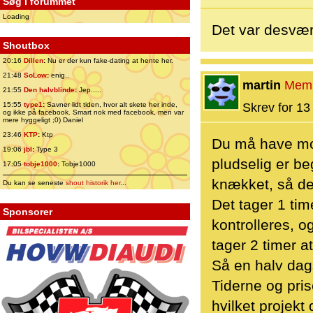
Søg i forummet
Loading
Det var desværr
Shoutbox
20:16
Dillen
:
Nu er der kun fake-dating at hente her.
21:48
SoLow
:
enig..
martin
Mem
21:55
Den halvblinde
:
Jep.....
15:55
type1
:
Savner lidt tiden, hvor alt skete her inde,
Skrev for 13 
og ikke på facebook. Smart nok med facebook, men var
mere hyggeligt ;0) Daniel
23:46
KTP
:
Ktp
Du må have moto
19:06
jbl
:
Type 3
pludselig er b
17:05
tobje1000
:
Tobje1000
knækket, så de
Du kan se seneste
shout historik her
...
Det tager 1 tim
Sponsorer
kontrolleres, o
tager 2 timer a
Så en halv dags
Tiderne og pris
hvilket projekt 