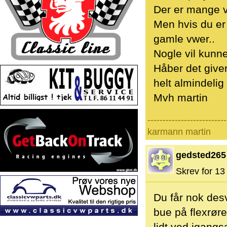
Der er mange v
Men hvis du er 
gamle vwer..
Nogle vil kunne
Håber det giver
helt almindelig
Mvh martin
--------------------------
karmann martin
gedsted265
Skrev for 13 
Du får nok des
bue på flexrør