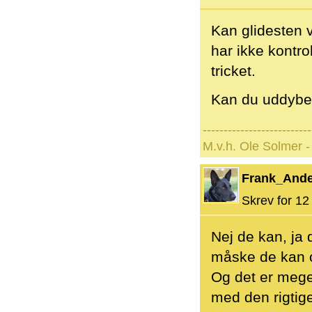
Kan glidesten 
har ikke kontr
tricket.
Kan du uddybe 
--------------------------
M.v.h. Ole Solmer -
Frank_And
Skrev for 12 
Nej de kan, ja 
måske de kan o
Og det er meget
med den rigtige