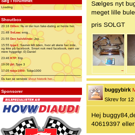
Søg i forummet
Sælges nyt bug
Loading
meget lille bul
Shoutbox
pris SOLGT
20:16
Dillen
:
Nu er der kun fake-dating at hente her.
21:48
SoLow
:
enig..
21:55
Den halvblinde
:
Jep.....
15:55
type1
:
Savner lidt tiden, hvor alt skete her inde,
og ikke på facebook. Smart nok med facebook, men var
mere hyggeligt ;0) Daniel
23:46
KTP
:
Ktp
19:06
jbl
:
Type 3
→
17:05
tobje1000
:
Tobje1000
Du kan se seneste
shout historik her
...
buggybirk
Sponsorer
Skrev for 12 
Hej buggy84,de
40619397 eller