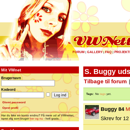
FORUM
GALLERY
FAQ
PROJEKT
|
|
|
Mit VWnet
S. Buggy ud
Brugernavn
Tilbage til forum
Kodeord
Tags:
No
tags
yet.
Glemt password
Opret profil
Buggy 84
M
Har du ikke en konto endnu? Få mere ud af VWnettet,
Skrev for 12 
opret dig som bruger
her og nu
- helt gratis...