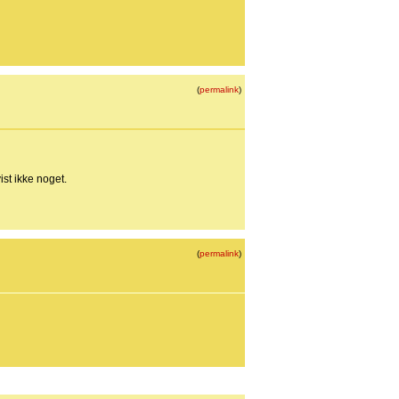
(
permalink
)
st ikke noget.
(
permalink
)