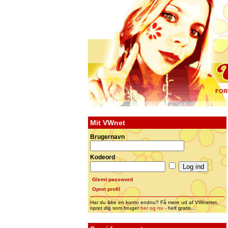
FOR
Mit VWnet
Brugernavn
Kodeord
Glemt password
Opret profil
Har du ikke en konto endnu? Få mere ud af VWnettet,
opret dig som bruger
her og nu
- helt gratis...