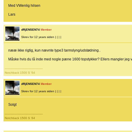
Med VWenlig hilsen
Lars
dRjENSEN74
Member
Skrev for 12 years siden | | | |
nææ ikke rigtig, kun nævnte type3 tarmslyng/udstødning..
Måske hvis du lå inde med nogle pæne 1600 topstykker? Ellers mangler jeg vi
-------------------------------------------
Notchback 1500 S '64
dRjENSEN74
Member
Skrev for 12 years siden | | | |
Solgt
-------------------------------------------
Notchback 1500 S '64