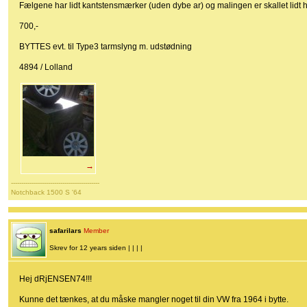
Fælgene har lidt kantstensmærker (uden dybe ar) og malingen er skallet lidt h
700,-
BYTTES evt. til Type3 tarmslyng m. udstødning
4894 / Lolland
→
-------------------------------------------
Notchback 1500 S '64
safarilars
Member
Skrev for 12 years siden | | | |
Hej dRjENSEN74!!!
Kunne det tænkes, at du måske mangler noget til din VW fra 1964 i bytte.