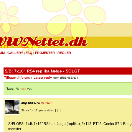
UM
GALLERY
FAQ
PROJEKTER
REGLER
|
|
|
|
S/B: 7x16" RS4 replika fælge - SOLGT
Tilbage til forum
Latest reply
|
from dRjENSEN74
Tags:
No
tags
yet.
dRjENSEN74
Member
Skrev for 12 years siden | | | |
SÆLGES: 4 stk 7x16" RS4 alufælge (replika), 5x112, ET45, Center 57,1 Bri
mønster.