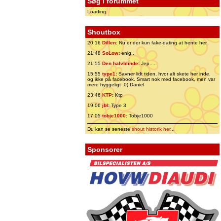
Søg i forummet
Loading
Shoutbox
20:16
Dillen
:
Nu er der kun fake-dating at hente her.
21:48
SoLow
:
enig..
21:55
Den halvblinde
:
Jep.....
15:55
type1
:
Savner lidt tiden, hvor alt skete her inde,
og ikke på facebook. Smart nok med facebook, men var
mere hyggeligt ;0) Daniel
23:46
KTP
:
Ktp
19:06
jbl
:
Type 3
17:05
tobje1000
:
Tobje1000
Du kan se seneste
shout historik her
...
Sponsorer