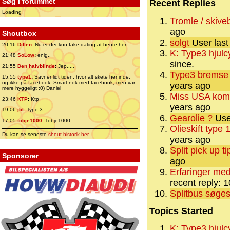
Søg i forummet
Recent Replies
Loading
Tromle / skive
ago
Shoutbox
solgt
User last
20:16
Dillen
:
Nu er der kun fake-dating at hente her.
K: Type3 hjulc
21:48
SoLow
:
enig..
since.
21:55
Den halvblinde
:
Jep.....
Type3 bremse
15:55
type1
:
Savner lidt tiden, hvor alt skete her inde,
og ikke på facebook. Smart nok med facebook, men var
years ago
mere hyggeligt ;0) Daniel
Miss USA komm
23:46
KTP
:
Ktp
years ago
19:06
jbl
:
Type 3
Gearolie ?
User
17:05
tobje1000
:
Tobje1000
Olieskift type
Du kan se seneste
shout historik her
...
years ago
Split pick up ti
Sponsorer
ago
Erfaringer me
recent reply: 
Splitbus søges
Topics Started
K: Type3 hjulc