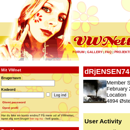
FORUM
GALLERY
FAQ
PROJEKT
|
|
|
Mit VWnet
dRjENSEN74
Brugernavn
Member S
February 
Kodeord
Location
4894 Øste
Glemt password
Opret profil
Har du ikke en konto endnu? Få mere ud af VWnettet,
opret dig som bruger
her og nu
- helt gratis...
User Activity