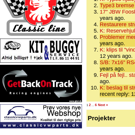
Type3 bremse
17" JBW Foosh
years ago.
Restaurere str
K: Reservehju
Problemer med
years ago.
K: klips til "
12 years ago.
S/B: 7x16" RS
years ago.
Fejl på fejl.. 
ago.
K: beslag til 
recent reply: 
2
6
Next »
1
…
Projekter