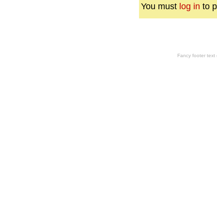
You must
log in
to p
Fancy footer tex