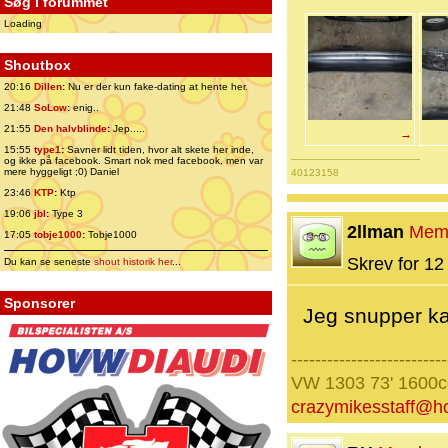
Søg i forummet
Loading
Shoutbox
20:16
Dillen
:
Nu er der kun fake-dating at hente her.
21:48
SoLow
:
enig..
21:55
Den halvblinde
:
Jep.....
→
15:55
type1
:
Savner lidt tiden, hvor alt skete her inde,
-------------------------------------------
og ikke på facebook. Smart nok med facebook, men var
mere hyggeligt ;0) Daniel
40123158
23:46
KTP
:
Ktp
19:06
jbl
:
Type 3
2llman
Mem
17:05
tobje1000
:
Tobje1000
Skrev for 12 
Du kan se seneste
shout historik her
...
Sponsorer
Jeg snupper kam
--------------------------
VW 1303 73' 1600
crazymikesstaff@h