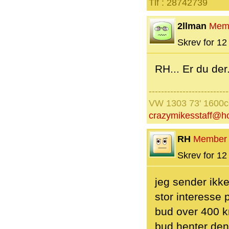
Tlf : 28742739
2llman
Mem
Skrev for 12 
RH... Er du der.
--------------------------
VW 1303 73' 1600
crazymikesstaff@h
RH
Member
Skrev for 12 
jeg sender ikke
stor interesse 
bud over 400 k
bud henter den