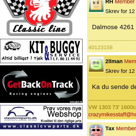
RH
Member
Skrev for 12 
Dalmose 4261
--------------------------
40123158
2llman
Mem
Skrev for 12 
Ka du sende den
--------------------------
VW 1303 73' 1600
crazymikesstaff@h
Tax
Member