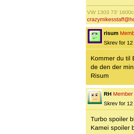
--------------------------
VW 1303 73' 1600
crazymikesstaff@h
risum
Memb
Skrev for 12 
Kommer du til 
de den der min
Risum
RH
Member
Skrev for 12 
Turbo spoiler 
Kamei spoiler b