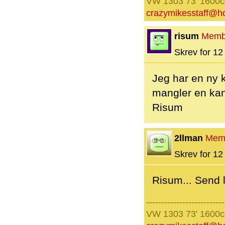
VW 1303 73' 1600
crazymikesstaff@h
risum
Memb
Skrev for 12 
Jeg har en ny k
mangler en kan
Risum
2llman
Mem
Skrev for 12 
Risum... Send li
--------------------------
VW 1303 73' 1600