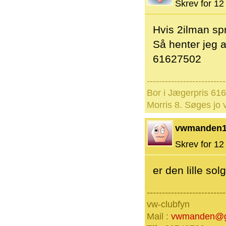
Skrev for 12 
Hvis 2ilman spr
Så henter jeg 
61627502
--------------------------
Bor i Jægerpris 61
Morris 8. Søges jo 
vwmanden1
Skrev for 12 
er den lille solg
--------------------------
vw-clubfyn
Mail :
vwmanden@g