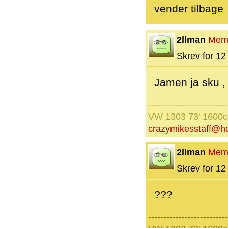
vender tilbage
2llman
Mem
Skrev for 12 
Jamen ja sku , 
--------------------------
VW 1303 73' 1600
crazymikesstaff@h
2llman
Mem
Skrev for 12 
???
--------------------------