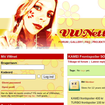
FORUM
GALLERY
FAQ
PROJEKT
|
|
|
Mit VWnet
KAMEI Frontspoiler S
Tilbage til forum
Latest repl
|
Brugernavn
Tags:
No
tags
yet.
Kodeord
RH
Member
Glemt password
Opret profil
Skrev for 12 years side
Har du ikke en konto endnu? Få mere ud af VWnettet,
opret dig som bruger
her og nu
- helt gratis...
KAMEI frontspoiler 400 kr
TURBO frontspoiler 100 kr